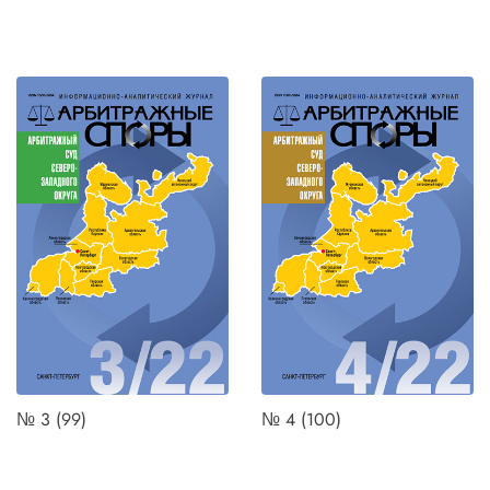
№ 3 (99)
№ 4 (100)