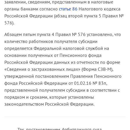
заявлении, сведениям, представленным в налоговые
реестр в целях предоставления субсидии
органы банками согласно
статье 86
Налогового кодекса
являются включение получателя субсидии в
Российской Федерации (абзац второй пункта 5 Правил №
Единый реестр субъектов малого и среднего
576).
предпринимательства по состоянию на 01.03.20
и отнесение отрасли, в которой ведется
Абзацем пятым пункта 4 Правил № 576 установлено, что
деятельность получателя субсидии, к отраслям
количество работников получателя субсидии
российской экономики, указанным в пункте 1
определяется Федеральной налоговой службой на
Правил № 576, то при установлении наличия
основании полученных от Пенсионного фонда
права юридического лица на получение
Российской Федерации данных из отчетности по форме
субсидии определяющим критерием является
«Сведения о застрахованных лицах» (Форма СЗВ-М),
информация о виде экономической
утвержденной постановлением Правления Пенсионного
деятельности, внесенная в ЕГРЮЛ.
фонда Российской Федерации от 01.02.16 № 83п,
представленной получателем субсидии в соответствии с
Таким образом, оспариваемые предписания
порядком и сроками, которые установлены
абзаца второго пункта 1 Правил № 576,
законодательством Российской Федерации.
предусматривающие определение получателя
субсидии по основному виду экономической
деятельности, информация о котором
содержится в ЕГРЮЛ по состоянию на 01.03.20,
Так, постановлением
Арбитражного суда