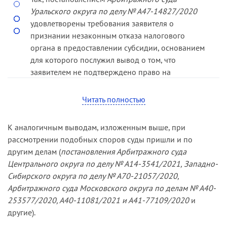
не ограничивают юридических лиц
Уральского округа по делу № А47-14827/2020
(индивидуальных предпринимателей) в
удовлетворены требования заявителя о
самостоятельном выборе вида экономической
признании незаконным отказа налогового
деятельности, который указывается ими при
органа в предоставлении субсидии, основанием
государственной регистрации в качестве
для которого послужил вывод о том, что
основного и дополнительных видов своей
заявителем не подтверждено право на
деятельности, направлены на поддержку
получение субсидии, предусмотренной
субъектов малого и среднего
Правилами № 576, а именно: количество
Читать полностью
предпринимательства и их прав на гарантийную
работников получателя субсидии в месяце, за
поддержку не нарушают.
который выплачивается субсидия, составляет
К аналогичным выводам, изложенным выше, при
менее 90 процентов от количества работников в
Суды отказали обществу в удовлетворении
рассмотрении подобных споров суды пришли и по
марте 2020 года.
требований, указав, что отсутствуют правовые
другим делам (
постановления Арбитражного суда
нормы бóльшей юридической силы, которым бы
Центрального округа по делу № А14-3541/2021, Западно-
Удовлетворяя заявленные требования, суды
противоречил абзац второй пункта 1 Правил №
Сибирского округа по делу № А70-21057/2020,
отметили, что в данном случае лишь формальная
576 в оспариваемой заявителем части.
Арбитражного суда Московского округа по делам № А40-
проверка соответствия лица, претендующего на
253577/2020, А40-11081/2021 и А41-77109/2020
и
получение субсидии, положениям нормативного
другие).
акта, устанавливающего условия получения
субсидии, может привести к неправильному