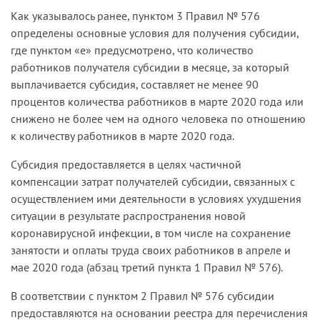
отношении вида деятельности после указанной
заявителей, представлено не было.
определение получателя субсидии в целях
Как указывалось ранее, пунктом 3 Правил № 576
орган по месту нахождения юридического лица.
даты является несоблюдением условий для
Правил № 576 по основному виду
определены основные условия для получения субсидии,
Таким образом, суды исходили из того, что при
включения в реестр на предоставление
Отказывая обществу в удовлетворении его
экономической деятельности, информация о
где пунктом «е» предусмотрено, что количество
определении соответствия заявителей
субсидии, определенных Правилами № 576, что
требований, суды пришли к выводу, что абзац
котором содержится в ЕГРЮЛ либо ЕГРИП по
работников получателя субсидии в месяце, за который
требованиям для получения субсидий
исключает возможность получения субсидии.
второй пункта 1 Правил № 576 в части,
состоянию на 01.03.20.
выплачивается субсидия, составляет не менее 90
необходимо принимать во внимание
При этом налоговые органы не вправе
предусматривающей определение получателя
процентов количества работников в марте 2020 года или
фактически осуществляемую заявителями
принимать решения о выплате субсидий по
субсидии по основному виду экономической
снижено не более чем на одного человека по отношению
деятельность, которая относится к отраслям
основаниям, не поименованным в Правилах №
деятельности, информация о котором
к количеству работников в марте 2020 года.
российской экономики, в наибольшей степени
576, и устанавливать основной вид деятельности
содержится в ЕГРЮЛ, издан Правительством
пострадавшим в условиях ухудшения ситуации в
лица, претендующего на получение субсидии,
Субсидия предоставляется в целях частичной
Российской Федерации в целях реализации
результате распространения новой
иным способом, без учета сведений,
компенсации затрат получателей субсидии, связанных с
возложенных на него федеральным
коронавирусной инфекции, а следовательно,
содержащихся в ЕГРЮЛ.
осуществлением ими деятельности в условиях ухудшения
законодательством полномочий на
заявители отвечают условиям, перечисленным в
ситуации в результате распространения новой
поддержание субъектов малого и среднего
пункте 3 Правил № 576, для включения в реестр
коронавирусной инфекции, в том числе на сохранение
предпринимательства, пострадавших в условиях
в целях получения субсидии.
занятости и оплаты труда своих работников в апреле и
ухудшения ситуации в результате
мае 2020 года (абзац третий пункта 1 Правил № 576).
распространения коронавирусной инфекции, не
Кроме того, согласно позиции судов, само по
противоречит нормативным правовым актам,
себе указание в абзаце втором пункта 1 Правил
В соответствии с пунктом 2 Правил № 576 субсидии
имеющим бóльшую юридическую силу, и,
№ 576 на то, что получатель субсидии
предоставляются на основании реестра для перечисления
следовательно, не нарушает права, свободы и