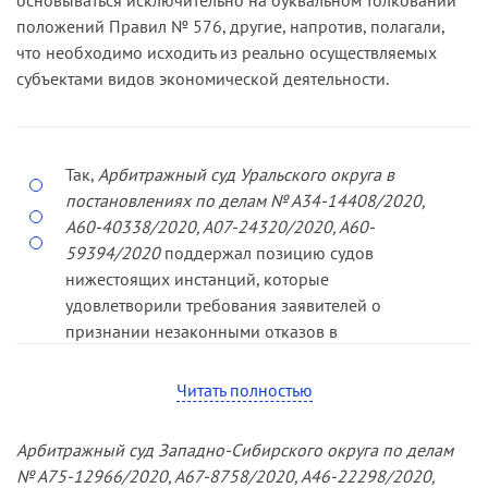
основываться исключительно на буквальном толковании
положений Правил № 576, другие, напротив, полагали,
что необходимо исходить из реально осуществляемых
субъектами видов экономической деятельности.
Так,
Арбитражный суд Уральского округа в
постановлениях по делам № А34-14408/2020,
А60-40338/2020, А07-24320/2020, А60-
59394/2020
поддержал позицию судов
нижестоящих инстанций, которые
удовлетворили требования заявителей о
признании незаконными отказов в
предоставлении им субсидий по тем
основаниям, что основной вид их деятельности
Читать полностью
по состоянию на 01.03.20 не относился к
отраслям, в наибольшей степени пострадавшим
Арбитражный суд Западно-Сибирского округа по делам
в условиях ухудшения ситуации в результате
№ А75-12966/2020, А67-8758/2020, А46-22298/2020,