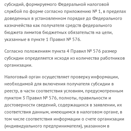
определяется по основному виду
субсидий, формируемого Федеральной налоговой
законные интересы административного истца.
экономической деятельности, информация о
службой по форме согласно приложению № 1, в пределах
котором содержалась в ЕГРЮЛ по состоянию на
доведенных в установленном порядке до Федерального
Установленное в абзаце втором пункта 1 Правил
01.03.20, не отменяет обязанность налогового
казначейства как получателя средств федерального
№ 576 условие отбора получателя субсидии по
органа осуществлять проверку заявления на
бюджета лимитов бюджетных обязательств на цели,
основному виду экономической деятельности,
предмет выполнения условий для включения в
указанные в пункте 1 Правил № 576.
информация о котором содержится в ЕГРЮЛ
реестр, указанных в пункте 3 Правил № 576.
либо ЕГРИП по состоянию на 01.03.20,
Согласно положениям пункта 4 Правил № 576 размер
согласуется с положениями Федерального
субсидии определяется исходя из количества работников
закона от 08.07.20 № 172-ФЗ «О внесении
организации.
изменений в часть вторую Налогового кодекса
Российской Федерации», Бюджетного
кодекса
Налоговый орган осуществляет проверку информации,
Российской Федерации и не может
необходимой для включения получателя субсидии в
рассматриваться как нарушение права
реестр, в части соответствия условиям, предусмотренным
административного истца на гарантийную
пунктом 3 Правил № 576, полноты, правильности и
поддержку как субъекта малого и среднего
достоверности сведений, содержащихся в заявлении, их
предпринимательства.
соответствия данным, имеющимся в налоговом органе, в
том числе соответствия информации о счете организации
Поскольку пунктом 3 Правил № 576
(индивидуального предпринимателя), указанном в
предусмотрено, что условиями для включения в