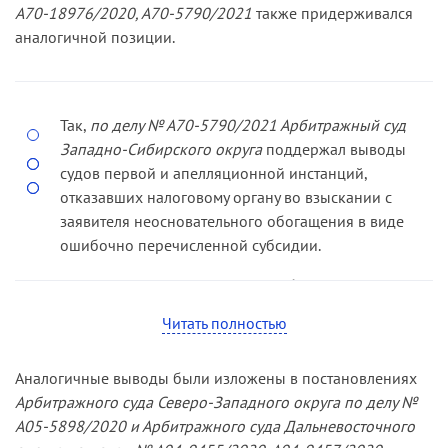
распространения новой коронавирусной
А70-18976/2020, А70-5790/2021
также придерживался
инфекции согласно Перечню № 434.
аналогичной позиции.
Основаниями для отказов в предоставлении
субсидий во всех случаях послужил вывод
налоговых органов о том, что деятельность
Так,
по делу № А70-5790/2021 Арбитражный суд
заявителей, подпадающая под Перечень № 434
Западно-Сибирского округа
поддержал выводы
для получения субсидий и ведущаяся
судов первой и апелляционной инстанций,
заявителями в реальности, является
отказавших налоговому органу во взыскании с
дополнительной деятельностью, которая также
заявителя неосновательного обогащения в виде
указана заявителями в ЕГРЮЛ, но она не
ошибочно перечисленной субсидии.
значится в ЕГРЮЛ как основной вид
деятельности.
Как указал налоговый орган в обоснование
искового заявления, он только после выплаты
Как отметили суды, признавая права заявителей
Читать полностью
субсидии установил, что на дату подачи
на получение субсидий, действительно согласно
заявления о предоставлении субсидии в
Правилам № 576 получатель субсидии
Аналогичные выводы были изложены в постановлениях
соответствии с Правилами № 576 за апрель и
определяется по основному виду
Арбитражного суда Северо-Западного округа по делу №
май 2020 года осуществляемый заявителем
экономической деятельности, информация о
А05-5898/2020 и Арбитражного суда Дальневосточного
основной вид экономической деятельности не
котором содержалась в ЕГРЮЛ либо ЕГРИП по