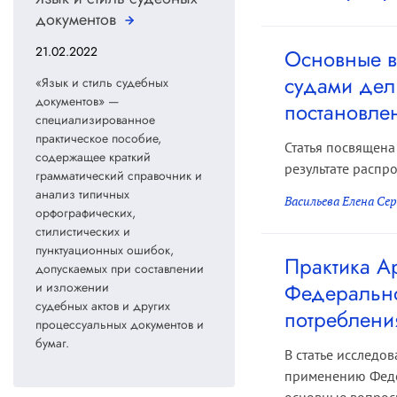
документов
21.02.2022
Основные в
судами дел
«Язык и стиль судебных
документов» —
постановле
специализированное
практическое пособие,
Статья посвящена
содержащее краткий
результате распр
грамматический справочник и
анализ типичных
Васильева Елена Сер
орфографических,
стилистических и
пунктуационных ошибок,
Практика А
допускаемых при составлении
Федерально
и изложении
судебных актов и других
потреблени
процессуальных документов и
бумаг.
В статье исследо
применению Федер