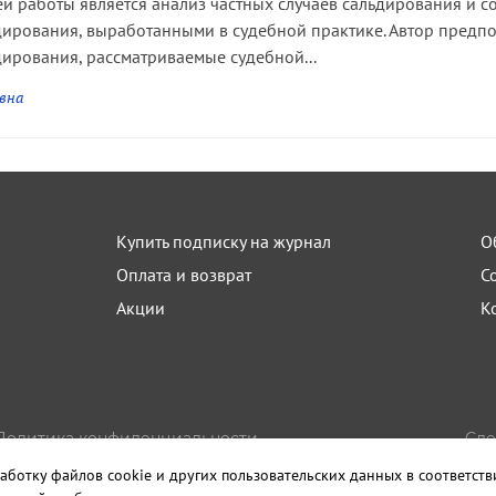
й работы является анализ частных случаев сальдирования и с
ирования, выработанными в судебной практике. Автор предпола
ирования, рассматриваемые судебной...
вна
Купить подписку на журнал
О
Оплата и возврат
С
Акции
К
Политика конфиденциальности
Сде
Пользовательское соглашение
Изда
аботку файлов cookie и других пользовательских данных в соответст
Правила использования материалов сайта
Санк