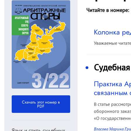
Читайте в номере:
Колонка ре
Уважаемые читат
Судебная
Практика А
связанным 
Скачать этот номер в
В статье рассмот
PDF
оборонного заказ
«О государственн
Власова Марина Гри
Язык и стиль судебных