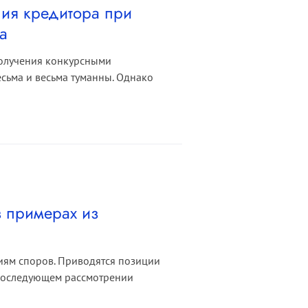
ния кредитора при
а
получения конкурсными
сьма и весьма туманны. Однако
 примерах из
риям споров. Приводятся позиции
 последующем рассмотрении