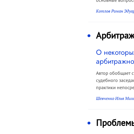
основные вопросы
Котлов Роман Эдуа
Арбитраж
О некоторы
арбитражно
Автор обобщает с
судебного засед
практики непосре
Шевченко Илья Мих
Проблем