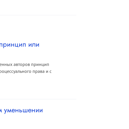
 принцип или
менных авторов принцип
оцессуального права и с
ом уменьшении