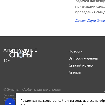
Задачей настояще
признаками сальд
проведения сальд
Ямович Дарья Олего
Новости
Выпуски журнала
12+
Свежий номер
Авторы
© Журнал «Арбитражные споры»
Зарегистрирован Роскомнадзором.
Свидетельство Эл № ФС77-81594 от 06.08.2021.
Продолжая пользоваться сайтом, вы соглашаетесь на обр
ISSN 2712-9292