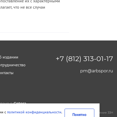
опоставление их с характерными
гает, что не все случаи
б издании
+7 (812) 313-01-17
отрудничество
pm@arbspor.ru
онтакты
лано в
Cetera
тельство и редакция ООО "КАДИС"
вии с
политикой конфиденциальности
.
т-Петербург
,
Петроградская набережная, дом 22, литера А, помещение 33Н
Понятно