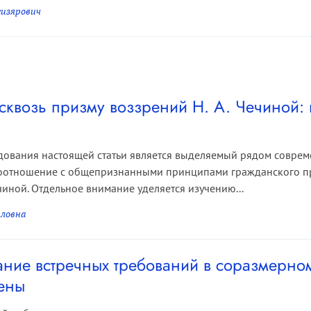
гизярович
 сквозь призму воззрений Н. А. Чечиной:
дования настоящей статьи является выделяемый рядом совре
соотношение с общепризнанными принципами гражданского пр
чиной. Отдельное внимание уделяется изучению...
ловна
ние встречных требований в соразмерн
ены