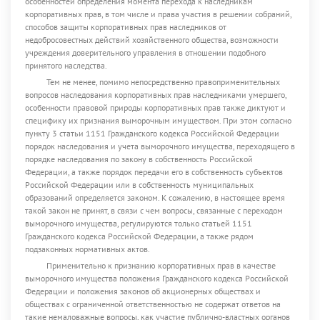
особенностей определения момента перехода к наследникам
корпоративных прав, в том числе и права участия в решении собраний,
способов защиты корпоративных прав наследников от
недобросовестных действий хозяйственного общества, возможности
учреждения доверительного управления в отношении подобного
принятого наследства.
Тем не менее, помимо непосредственно правоприменительных
вопросов наследования корпоративных прав наследниками умершего,
особенности правовой природы корпоративных прав также диктуют и
специфику их признания выморочным имуществом. При этом согласно
пункту 3 статьи 1151 Гражданского кодекса Российской Федерации
порядок наследования и учета выморочного имущества, переходящего в
порядке наследования по закону в собственность Российской
Федерации, а также порядок передачи его в собственность субъектов
Российской Федерации или в собственность муниципальных
образований определяется законом. К сожалению, в настоящее время
такой закон не принят, в связи с чем вопросы, связанные с переходом
выморочного имущества, регулируются только статьей 1151
Гражданского кодекса Российской Федерации, а также рядом
подзаконных нормативных актов.
Применительно к признанию корпоративных прав в качестве
выморочного имущества положения Гражданского кодекса Российской
Федерации и положения законов об акционерных обществах и
обществах с ограниченной ответственностью не содержат ответов на
такие немаловажные вопросы, как участие публично-властных органов