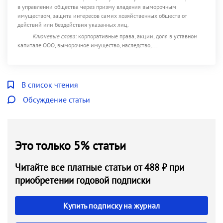
в управлении общества через призму владения выморочным
имуществом, защита интересов самих хозяйственных обществ от
действий или бездействия указанных лиц.
Ключевые слова:
корпоративные права, акции, доля в уставном
капитале ООО, выморочное имущество, наследство,...
В список чтения
Обсуждение статьи
Это только 5% статьи
Читайте все платные статьи от 488 ₽ при
приобретении годовой подписки
Купить подписку на журнал