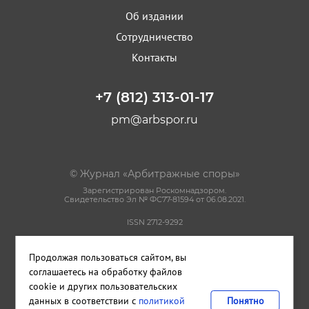
Об издании
Сотрудничество
Контакты
+7 (812) 313-01-17
pm@arbspor.ru
© Журнал «Арбитражные споры»
Зарегистрирован Роскомнадзором.
Свидетельство Эл № ФС77-81594 от 06.08.2021.
ISSN 2712-9292
Политика конфиденциальности
Продолжая пользоваться сайтом, вы
Пользовательское соглашение
Правила использования материалов сайта
соглашаетесь на обработку файлов
cookie и других пользовательских
данных в соответствии с
политикой
Понятно
Сделано в
Cetera