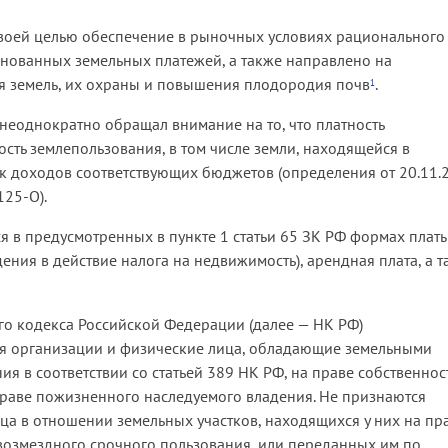
своей целью обеспечение в рыночных условиях рационального
нованных земельных платежей, а также направлено на
я земель, их охраны и повышения плодородия почв
.
1
еоднократно обращал внимание на то, что платность
сть землепользования, в том числе земли, находящейся в
ик доходов соответствующих бюджетов (определения от 20.11.
125-О).
я в предусмотренных в пункте 1 статьи 65 ЗК РФ формах платы
ения в действие налога на недвижимость), арендная плата, а т
вого кодекса Российской Федерации (далее — НК РФ)
я организации и физические лица, обладающие земельными
 в соответствии со статьей 389 НК РФ, на праве собственнос
праве пожизненного наследуемого владения. Не признаются
а в отношении земельных участков, находящихся у них на пр
звозмездного срочного пользования, или переданных им по