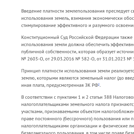
Введение платности землепользования преследует 
использования земель, взимания экономически обос
стимулирование эффективного и разумного освоени
Конституционный Суд Российской Федерации также н
использования земли должна обеспечить эффективно
публичной собственности, которая образует источн
№ 2603-О, от 29.03.2016 № 582-О, от 31.01.2023 № 
Принцип платности использования земли реализуетс
землю, которыми являются земельный налог (до введ
иная плата, предусмотренная ЗК РФ
.
2
В соответствии с пунктами 1 и 2 статьи 388 Налого
налогоплательщиками земельного налога признаютс
участками, признаваемыми объектом налогообложения
праве постоянного (бессрочного) пользования или 
налогоплательщиками организации и физические лиц
безвозмездного пользования, в том числе праве бе