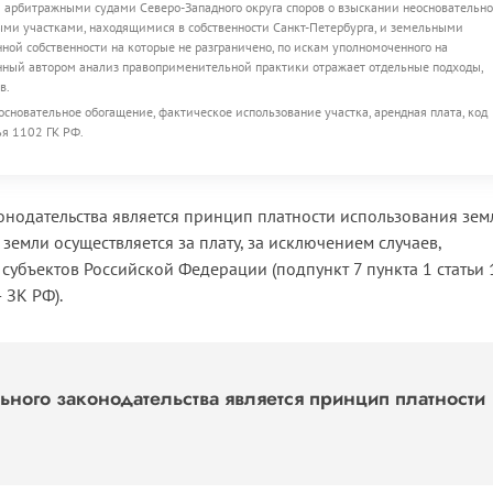
 арбитражными судами Северо-Западного округа споров о взыскании неосновательно
ыми участками, находящимися в собственности Санкт-Петербурга, и земельными
ной собственности на которые не разграничено, по искам уполномоченного на
енный автором анализ правоприменительной практики отражает отдельные подходы,
в.
сновательное обогащение, фактическое использование участка, арендная плата, код
ья 1102 ГК РФ.
нодательства является принцип платности использования земл
земли осуществляется за плату, за исключением случаев,
убъектов Российской Федерации (подпункт 7 пункта 1 статьи 
 ЗК РФ).
ного законодательства является принцип платности