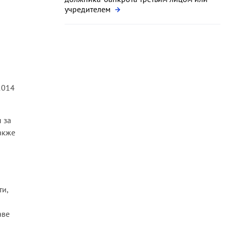
учредителем
2014
 за
акже
ти,
аве