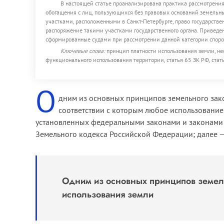
В настоящей статье проанализирована практика рассмотрения
обогащения с лиц, пользующихся без правовых оснований земельн
участками, расположенными в Санкт-Петербурге, право государствен
распоряжение такими участками государственного органа. Привед
сформированные судами при рассмотрении данной категории споро
Ключевые слова:
принцип платности использования земли, нео
функционального использования территории, статья 65 ЗК РФ, стат
О
дним из основных принципов земельного зако
соответствии с которым любое использование 
установленных федеральными законами и законами с
Земельного кодекса Российской Федерации; далее —
Одним из основных принципов земель
использования земли