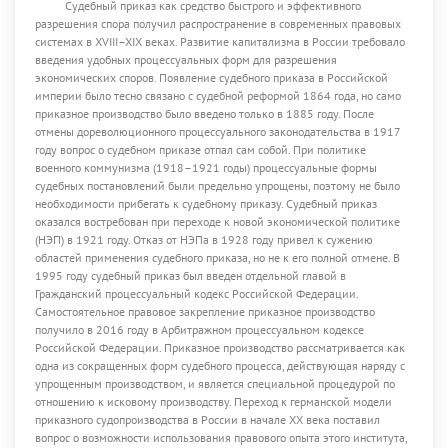
Судебный приказ как средство быстрого и эффективного
разрешения спора получил распространение в современных правовых
системах в XVIII–XIX веках. Развитие капитализма в России требовало
введения удобных процессуальных форм для разрешения
экономических споров. Появление судебного приказа в Российской
империи было тесно связано с судебной реформой 1864 года, но само
приказное производство было введено только в 1885 году. После
отмены дореволюционного процессуального законодательства в 1917
году вопрос о судебном приказе отпал сам собой. При политике
военного коммунизма (1918–1921 годы) процессуальные формы
судебных постановлений были предельно упрощены, поэтому не было
необходимости прибегать к судебному приказу. Судебный приказ
оказался востребован при переходе к новой экономической политике
(НЭП) в 1921 году. Отказ от НЭПа в 1928 году привел к сужению
областей применения судебного приказа, но не к его полной отмене. В
1995 году судебный приказ был введен отдельной главой в
Гражданский процессуальный кодекс Российской Федерации.
Самостоятельное правовое закрепление приказное производство
получило в 2016 году в Арбитражном процессуальном кодексе
Российской Федерации. Приказное производство рассматривается как
одна из сокращенных форм судебного процесса, действующая наряду с
упрощенным производством, и является специальной процедурой по
отношению к исковому производству. Переход к германской модели
приказного судопроизводства в России в начале XX века поставил
вопрос о возможности использования правового опыта этого института,