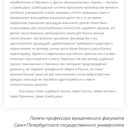
наработанного в Германии и других немецкоязычных странах — Австрии
и Швейцарии. Швейцарская система приказного производства является
наиболее упрощенной из всех правовых систем названных стран и
предполагает внесудебное взыскание долга. Но в то же время
предельное упрощение процедуры взыскания долгов может быть
использовано для злоупотребления институтом судебного приказа, что
делает заимствование швейцарского опыта для России весьма
сомнительным. Австрийское приказное производство с его
одностепенной процедурой удовлетворения требований кредитора и
ограничением по размеру суммы долга более близко к российскому
правопорядку. Однако в современных российских реалиях мы считаем
полезным присмотреться к опыту Германии. На наш взгляд, судебный
приказ, понимаемый в Германии как последнее предупреждение
должнику, не подорвет гражданский оборот в России, но станет
дополнительной защитой для значительного числа добросовестных
граждан, пока еще не способных адаптироваться к новым
экономическим реалиям.
Ключевые слова
: судебный приказ; право России; право Австрии;
право Германии; право Швейцарии.
Памяти профессора юридического факультета
Санкт-Петербургского государственного университета