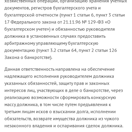
хозяйственных операций, организацию хранения учетных
процентов по займу до ликвидации контрагента
документов, регистров бухгалтерского учета и
в деле нет, а сам заем предоставлен без всяких
бухгалтерской отчетности (пункт 1 статьи 6, пункт 3 статьи
гарантий на три года лицу, которое, по
17 Федерального закона от 21.11.96 № 129-ФЗ «О
утверждению ответчика, не связано с
бухгалтерском учете») и обязанностью руководителя
должником и не обеспечивало никаким
должника в установенных случаях предоставить
образом реализацию имущественных интересов
арбитражному управляющему бухгалтерскую
должника;
документацию (пункт 3.2 статьи 64, пункт 2 статьи 126
— данная сделка прикрывала вывод денежных
Закона о банкротстве).
средств на подконтрольное М. или тесно
Данная ответственность направлена на обеспечение
связанное с ней лицо.
надлежащего исполнения руководителем должника
М. не указала мотивы, которыми она
указанных обязанностей, защиту прав и законных
руководствовалась при предоставлении займа
интересов лиц, участвующих в деле о банкротстве, через
обществу-2 в сумме 28 177 186 руб. 84 коп., не
реализацию возможности сформировать конкурсную
привела разумного объяснения предоставления
массу должника, в том числе путем предъявления к
займа без обепечения его возвратности, не
третьим лицам исков о взыскании долга, исполнении
раскрыла причин, по которым займодавец —
обязательств, возврате имущества должника из чужого
общество-1 не оспорил ликвидацию заемщика в
незаконного владения и оспаривания сделок должника.
2014 году, либо не участвовал в процедуре