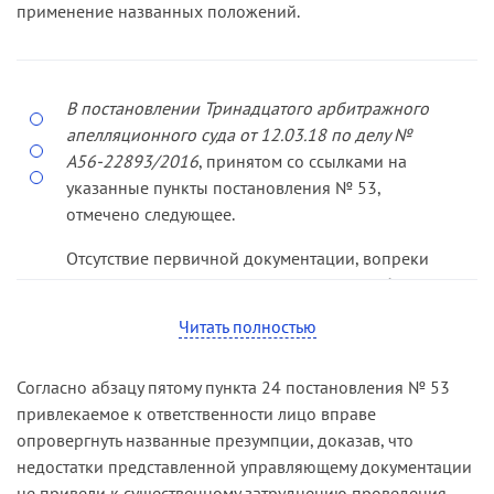
применение названных положений.
В постановлении Тринадцатого арбитражного
апелляционного суда от 12.03.18 по делу №
А56-22893/2016
, принятом со ссылками на
указанные пункты постановления № 53,
отмечено следующее.
Отсутствие первичной документации, вопреки
доводам подателя апелляционной жалобы,
исключает возможность формирования
Читать полностью
конкурсной массы за счет реализации права
требования должника к дебиторам, поскольку
Согласно абзацу пятому пункта 24 постановления № 53
не дает возможности как установить
привлекаемое к ответственности лицо вправе
необходимую информацию о дебиторах, в том
опровергнуть названные презумпции, доказав, что
числе адресе места их нахождения, так и
недостатки представленной управляющему документации
подтвердить обоснованность заявленных к ним
не привели к существенному затруднению проведения