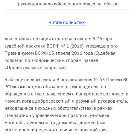
руководитель хозяйственного общества обязан
действовать добросовестно не только по
отношению к возглавляемому им юридическому
Читать полностью
лицу, но и по отношению к такой группе лиц,
как кредиторы. Это означает, что он должен
Аналогичная позиция отражена в пункте 8 Обзора
учитывать права и законные интересы
судебной практики ВС РФ № 1 (2016), утвержденного
последних, содействовать им, в том числе в
Президиумом ВС РФ 13 апреля 2016 года (Судебная
получении необходимой информации.
коллегия по экономическим спорам, раздел
Применительно к гражданским договорным
«Процессуальные вопросы»).
отношениям невыполнение руководителем
В абзаце первом пункта 9 постановления № 53 Пленум ВС
требований Закона о банкротстве об
РФ указывает, что обязанность руководителя по
обращении в арбитражный суд с заявлением
обращению в суд с заявлением о банкротстве возникает в
должника о его собственном банкротстве
момент, когда добросовестный и разумный руководитель,
свидетельствует, по сути, о недобросовестном
находящийся в сходных обстоятельствах, в рамках
сокрытии от кредиторов информации о
стандартной управленческой практики, учитывая
неудовлетворительном имущественном
масштабы деятельности должника, должен был
положении юридического лица. Подобное
объективно определить наличие оснований для
поведение руководителя влечет за собой