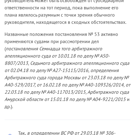
руководитель может быть освобожден от субсидиарной
ответственности на тот период, пока выполнение его
плана являлось разумным с точки зрения обычного
руководителя, находящегося в сходных обстоятельствах.
Названные положения постановления № 53 активно
применяются судами при рассмотрении дел
(
постановления Семнадца того арбитражного
апелляционного суда от 10.01.18 по делу № А50-
8807/2013, Седьмого арбитражного апелляционного суда
от 02.04.18 по делу № А27-15115/2016, определения
Арбитражного суда города Москвы от 23.03.18 по делу №
А40-529/2017, от 16.02.18 по делу № А40-109326/2014, от
22.03.18 по делу № А40-117013/2015, Арбитражного суда
Амурской области от 15.01.18 по делу № А04-9221/2015
и
др.).
Так,
в определении ВС РФ от 29.03.18 № 306-