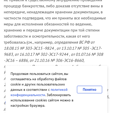
требований в случае отказа дебиторов
процедур банкротства, либо доказав отсутствие вины в
добровольно погасить задолженность. Наличие
непередаче, ненадлежащем хранении документации, в
возможности получения указанных сведений из
частности подтвердив, что им приняты все необходимые
иных источников, если бы она и имелась, не
меры для исполнения обязанностей по ведению,
исключает выводов о виновности ответчика в
хранению и передаче документации при той степени
отсутствие соответствующих документов у
заботливости и осмотрительности, какая от него
должника и правовых последствий
требовалась (см., например,
определения ВС РФ от
предусмотренных законом презумпций и о
18.08.15 № 303-ЭС15 -9824 , от 13.10.17 № 305 -ЭС17-
затруднении формирования конкурсной массы
9683, от 16.10.17 № 302-ЭС17-9244 , от 01.07.16 № 308
по причине несоблюдения бывшим
-ЭС16 – 6886, от 21.10.16 № 306-ЭС16-8660,
руководителем должника обязанностей по
постановления Президиума Высшего Арбитражного Суда
обеспечению сохранности первичных
Российской Федерации от 06.11.12 № 9127/12,
документов должника, равно как об
Продолжая пользоваться сайтом, вы
Арбитражного суда Восточно-Сибирского округа от
соглашаетесь на обработку файлов
ответственности бывшего руководителя.
cookie и других пользовательских
20.05.16 по делу № А58-3023/2014, определения
данных в соответствии с
политикой
Понятно
Арбитражного суда города Москвы от 05.02.18 по делу №
конфиденциальности
. Заблокировать
А40-183936/2016, от 06.02.18 по делу № А40-89587/2016,
использование cookies сайтом можно в
от 01.03.18 по делу № А40-22376/2014, от 12.03.18 по
настройках браузера.
делу № А40-28742/201
6 и др.).