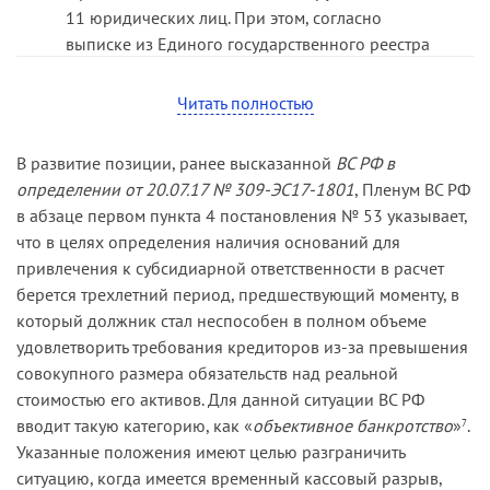
11 юридических лиц. При этом, согласно
выписке из Единого государственного реестра
юридических лиц (ЕГРЮЛ), ответу УМВД России
по Астраханской области Н. зарегистрирована в
Читать полностью
Смоленской области, регистрации на
территории Астраханской области никогда не
В развитие позиции, ранее высказанной
ВС РФ в
имела, в то время как местом нахождения
определении от 20.07.17 № 309-ЭС17-1801
, Пленум ВС РФ
должника является Астраханская область. Таким
в абзаце первом пункта 4 постановления № 53 указывает,
образом, Н. является «массовым»
что в целях определения наличия оснований для
руководителем (учредителем) большого
привлечения к субсидиарной ответственности в расчет
количества юридических лиц, из чего можно
берется трехлетний период, предшествующий моменту, в
сделать вывод, что контролирующие должника
который должник стал неспособен в полном объеме
лица использовали механизм назначения
удовлетворить требования кредиторов из-за превышения
номинального руководителя. В соответствии с
совокупного размера обязательств над реальной
разъяснением пункта 6 постановления Пленума
стоимостью его активов. Для данной ситуации ВС РФ
ВС РФ от 21.12.17 № 53, по общему правилу,
вводит такую категорию, как «
объективное банкротство
»
.
7
номинальный и фактический руководители
Указанные положения имеют целью разграничить
несут субсидиарную ответственность,
ситуацию, когда имеется временный кассовый разрыв,
предусмотренную статьями 61.11 и 61.12 Закона