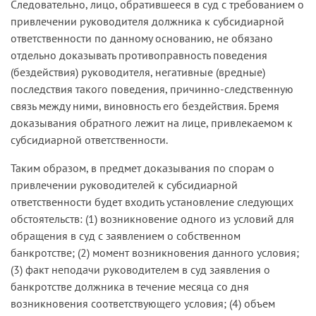
Следовательно, лицо, обратившееся в суд с требованием о
заключенным между обществом-1 и банком
привлечении руководителя должника к субсидиарной
кредитным договорам, он принимал меры по
ответственности по данному основанию, не обязано
урегулированию возникшего между сторонами
отдельно доказывать противоправность поведения
спора, в результате чего 15.02.14 достигнуто
(бездействия) руководителя, негативные (вредные)
мировое соглашение, впоследствии
последствия такого поведения, причинно-следственную
утвержденное судом, предоставляющее
связь между ними, виновность его бездействия. Бремя
значительную рассрочку возврата денежных
доказывания обратного лежит на лице, привлекаемом к
средств и освобождение от выплаты
субсидиарной ответственности.
существенной неустойки.
Таким образом, в предмет доказывания по спорам о
Как пояснили в судебном заседании
привлечении руководителей к субсидиарной
представители З., осуществление упомянутой
ответственности будет входить установление следующих
программы, а также расчеты с кредиторами
обстоятельств: (1) возникновение одного из условий для
продолжались и в 2014 году.
обращения в суд с заявлением о собственном
банкротстве; (2) момент возникновения данного условия;
Указанные доводы оставлены судами первой и
(3) факт неподачи руководителем в суд заявления о
апелляционной инстанций без должной оценки,
банкротстве должника в течение месяца со дня
а обстоятельства, связанные с принятием З. мер,
возникновения соответствующего условия; (4) объем
направленных на финансовую стабилизацию