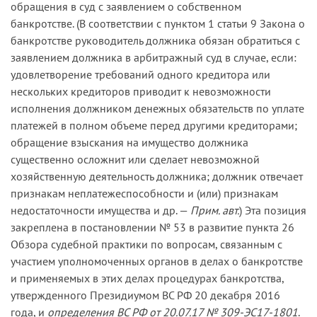
обращения в суд с заявлением о собственном
принятие несостоятельным должником
банкротстве. (В соответствии с пунктом 1 статьи 9 Закона о
дополнительных долговых реестровых
банкротстве руководитель должника обязан обратиться с
обязательств в ситуации, когда не могут быть
заявлением должника в арбитражный суд в случае, если:
исполнены существующие, заведомую
удовлетворение требований одного кредитора или
невозможность удовлетворения требований
нескольких кредиторов приводит к невозможности
новых кредиторов, от которых были скрыты
исполнения должником денежных обязательств по уплате
действительные факты, и, как следствие,
платежей в полном объеме перед другими кредиторами;
возникновение убытков на стороне этих новых
обращение взыскания на имущество должника
кредиторов, введенных в заблуждение в момент
существенно осложнит или сделает невозможной
предоставления должнику исполнения.
хозяйственную деятельность должника; должник отвечает
Одним из правовых механизмов,
признакам неплатежеспособности и (или) признакам
обеспечивающих защиту кредиторов, не
недостаточности имущества и др. —
Прим. авт.
) Эта позиция
осведомленных по вине руководителя
закреплена в постановлении № 53 в развитие пункта 26
должника о возникшей существенной
Обзора судебной практики по вопросам, связанным с
диспропорции между объемом обязательств
участием уполномоченных органов в делах о банкротстве
должника и размером его активов, является
и применяемых в этих делах процедурах банкротства,
возложение на такого руководителя
утвержденного Президиумом ВС РФ 20 декабря 2016
субсидиарной ответственности по новым
года, и
определения ВС РФ от 20.07.17 № 309-ЭС17-1801
.