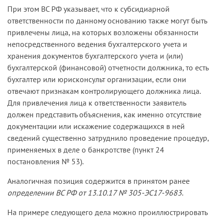
При этом ВС РФ указывает, что к субсидиарной
предъявления кредиторами общества
ответственности по данному основанию также могут быть
требований для их включения в
привлечены лица, на которых возложены обязанности
ликвидационный баланс, либо не обращался с
непосредственного ведения бухгалтерского учета и
заявлением о признании ликвидируемого
хранения документов бухгалтерского учета и (или)
должника несостоятельным (банкротом).
бухгалтерской (финансовой) отчетности должника, то есть
Ни в суде первой инстанции, ни в суде
бухгалтер или юрисконсульт организации, если они
апелляционной инстанции М. не исключила, что
отвечают признакам контролирующего должника лица.
договор займа № 01/06-2013 заключался с
Для привлечения лица к ответственности заявитель
единственной целью — с целью вывода активов
должен представить объяснения, как именно отсутствие
на близкое к ответчику лицо с последующей
документации или искажение содержащихся в ней
ликвидацией последнего.
сведений существенно затруднило проведение процедур,
применяемых в деле о банкротстве (пункт 24
Договор займа № 01/06-2013 при таких
постановления № 53).
обстоятельствах имеет признаки ничтожной
сделки в соответствии со статьями 10, 168 ГК РФ.
Аналогичная позиция содержится в принятом ранее
определении ВС РФ от 13.10.17 № 305-ЭС17-9683
.
На примере следующего дела можно проиллюстрировать