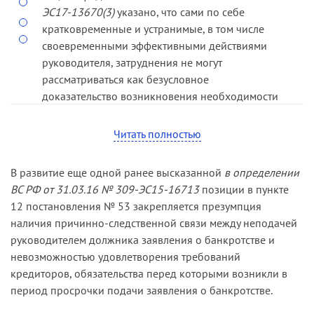
ЭС17-13670(3)
указано, что сами по себе
кратковременные и устранимые, в том числе
своевременными эффективными действиями
руководителя, затруднения не могут
рассматриваться как безусловное
доказательство возникновения необходимости
обращения последнего в суд с заявлением о
банкротстве.
Читать полностью
В своих возражениях З. в том числе ссылался на
В развитие еще одной ранее высказанной
в определении
осуществление заводом совместно с
ВС РФ от 31.03.16 № 309-ЭС15-16713
позиции в пункте
обществом-1 экономически обоснованного
12 постановления № 53 закрепляется презумпция
плана — производственной программы по
наличия причинно-следственной связи между неподачей
изготовлению и реализации буровых установок
руководителем должника заявления о банкротстве и
в рамках заключенного последним с
невозможностью удовлетворения требований
обществом-2 контракта на сумму свыше 6 млрд
кредиторов, обязательства перед которыми возникли в
руб., реализация которой позволяла погасить
период просрочки подачи заявления о банкротстве.
кредиторскую задолженность. Кроме этого, З.
указал, что, являясь поручителем по