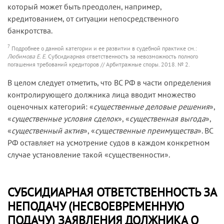
который может быть преодолен, например,
о банкротстве, а также ответственность,
кредитованием, от ситуации непосредственного
указанную в статье 61.20 Закона о банкротстве,
банкротства.
солидарно (
постановление Двенадцатого
арбитражного апелляционного суда от 27.03.18
7
Подробнее о данной категории и ее развитии в судебной практике см.:
Любимова Е. Е.
Субсидиарная ответственность за невозможность полного
по делу № А06-5553/2016
).
погашения требований кредиторов // Арбитражные споры. 2018. № 2.
6
https://pb.nalog.ru/
(дата обращения к информации: 29.06.18).
В целом следует отметить, что ВС РФ в части определения
контролирующего должника лица вводит множество
оценочных категорий: «
существенные деловые решения
»,
«
существенные условия сделок
», «
существенная выгода
»,
«
существенный актив
», «
существенные преимущества
». ВС
РФ оставляет на усмотрение судов в каждом конкретном
случае установление такой «существенности».
СУБСИДИАРНАЯ ОТВЕТСТВЕННОСТЬ ЗА
НЕПОДАЧУ (НЕСВОЕВРЕМЕННУЮ
ПОДАЧУ) ЗАЯВЛЕНИЯ ДОЛЖНИКА О