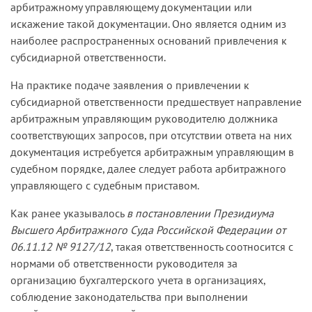
арбитражному управляющему документации или
результате ликвидации в 2014 году. При этом в
искажение такой документации. Оно является одним из
рамках данного обособленного спора М. не
наиболее распространенных оснований привлечения к
опровергла выводы, содержащиеся в
субсидиарной ответственности.
постановлении апелляционного суда от
28.07.17:
На практике подаче заявления о привлечении к
субсидиарной ответственности предшествует направление
— сделка по выводу денежных средств из
арбитражным управляющим руководителю должника
общества-1 путем предоставления займа
соответствующих запросов, при отсутствии ответа на них
обществу-2 находится за пределами разумного
документация истребуется арбитражным управляющим в
предпринимательского риска, поскольку в деле
судебном порядке, далее следует работа арбитражного
отсутствуют доказательства соблюдения
управляющего с судебным приставом.
руководителем должника стандарта поведения
разумного незаинтересованного менеджера по
Как ранее указывалось
в постановлении Президиума
проверке платежеспособности контрагента
Высшего Арбитражного Суда Российской Федерации от
(общества-2) и обеспечению возвратности столь
06.11.12 № 9127/12
, такая ответственность соотносится с
значительной суммы займа;
нормами об ответственности руководителя за
организацию бухгалтерского учета в организациях,
— доказательств добросовестного поведения
соблюдение законодательства при выполнении
должника по истребованию займа и/или