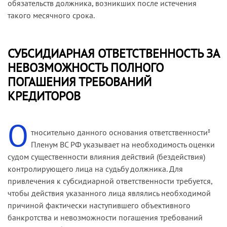
обязательств должника, возникших после истечения
завода, — без исследования. В частности, суды
такого месячного срока.
не выяснили, являлся ли его план экономически
обоснованным, до какого момента выполнение
этого плана являлось разумным, какие причины
СУБСИДИАРНАЯ ОТВЕТСТВЕННОСТЬ ЗА
привели к возникновению кризисной ситуации,
НЕВОЗМОЖНОСТЬ ПОЛНОГО
ее развитию и переходу в стадию объективного
банкротства (критический момент, в который
ПОГАШЕНИЯ ТРЕБОВАНИЙ
должник стал неспособен в полном объеме
КРЕДИТОРОВ
удовлетворить требования кредиторов).
О
тносительно данного основания ответственности
8
Пленум ВС РФ указывает на необходимость оценки
судом существенности влияния действий (бездействия)
контролирующего лица на судьбу должника. Для
привлечения к субсидиарной ответственности требуется,
чтобы действия указанного лица являлись необходимой
причиной фактически наступившего объективного
банкротства и невозможности погашения требований