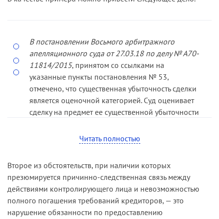
В постановлении Восьмого арбитражного
апелляционного суда от 27.03.18 по делу № А70-
11814/2015
, принятом со ссылками на
указанные пункты постановления № 53,
отмечено, что существенная убыточность сделки
является оценочной категорией. Суд оценивает
сделку на предмет ее существенной убыточности
исходя из конкретных обстоятельств ее
совершения.
Читать полностью
В рассматриваемом случае исполнение
Второе из обстоятельств, при наличии которых
займодавцем (общество-1) в лице М. договора
презюмируется причинно-следственная связь между
займа № 01/06-2013 привело к тому, что
действиями контролирующего лица и невозможностью
должник лишился значительной денежной
полного погашения требований кредиторов, — это
суммы 28 177 186 руб. 84 коп., которая не была
нарушение обязанности по предоставлению
возвращена заемщиком (общество-2) в