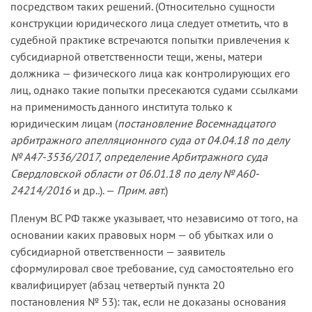
посредством таких решений. (Относительно сущности
конструкции юридического лица следует отметить, что в
судебной практике встречаются попытки привлечения к
субсидиарной ответственности тещи, жены, матери
должника — физического лица как контролирующих его
лиц, однако такие попытки пресекаются судами ссылками
на применимость данного института только к
юридическим лицам (
постановление Восемнадцатого
арбитражного апелляционного суда от 04.04.18 по делу
№ А47-3536/2017, определение Арбитражного суда
Свердловской области от 06.01.18 по делу № А60-
24214/2016
и др.
.
). —
Прим. авт.
)
Пленум ВС РФ также указывает, что независимо от того, на
основании каких правовых норм — об убытках или о
субсидиарной ответственности — заявитель
сформулировал свое требование, суд самостоятельно его
квалифицирует (абзац четвертый пункта 20
постановления № 53): так, если не доказаны основания