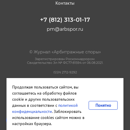
Контакты
+7 (812) 313-01-17
pm@arbspor.ru
© Журнал «Арбитражные споры»
Зарегистрирован Роскомнадзором.
Свидетельство Эл № ФС77-81594 от 06.08.2021.
ISSN 2712-9292
Политика конфиденциальности
Продолжая пользоваться сайтом, вы
Пользовательское соглашение
Правила использования материалов сайта
соглашаетесь на обработку файлов
cookie и других пользовательских
данных в соответствии с
политикой
Понятно
Сделано в
Cetera
конфиденциальности
. Заблокировать
Издательство и редакция ООО "КАДИС"
использование cookies сайтом можно в
Санкт-Петербург
,
Петроградская набережная, дом 22, литера А,
настройках браузера.
помещение 33Н