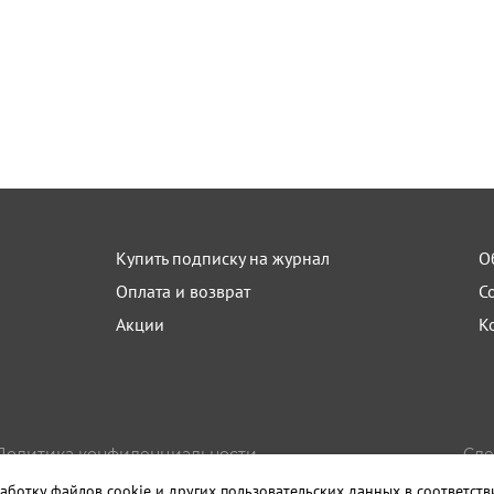
Купить подписку на журнал
О
Оплата и возврат
С
Акции
К
Политика конфиденциальности
Сде
Пользовательское соглашение
Изда
аботку файлов cookie и других пользовательских данных в соответст
Правила использования материалов сайта
Санк