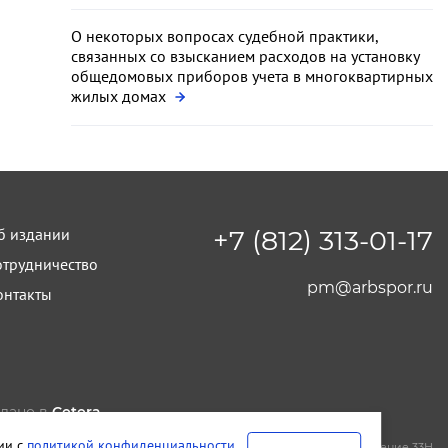
О некоторых вопросах судебной практики,
связанных со взысканием расходов на установку
общедомовых приборов учета в многоквартирных
жилых домах
б издании
+7 (812) 313-01-17
отрудничество
pm@arbspor.ru
онтакты
лано в
Cetera
тельство и редакция ООО "КАДИС"
вии с
политикой конфиденциальности
.
т-Петербург
,
Петроградская набережная, дом 22, литера А, помещение 33Н