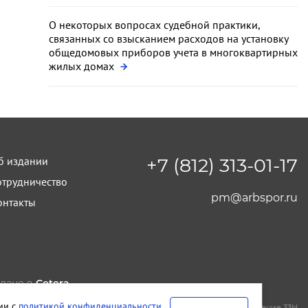
О некоторых вопросах судебной практики,
связанных со взысканием расходов на установку
общедомовых приборов учета в многоквартирных
жилых домах
б издании
+7 (812) 313-01-17
отрудничество
pm@arbspor.ru
онтакты
лано в
Cetera
тельство и редакция ООО "КАДИС"
вии с
политикой конфиденциальности
.
т-Петербург
,
Петроградская набережная, дом 22, литера А, помещение 33Н