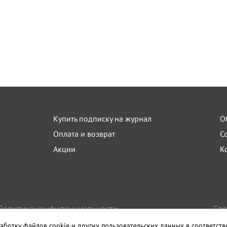
Купить подписку на журнал
О
Оплата и возврат
С
Акции
К
Политика конфиденциальности
Сде
Пользовательское соглашение
Изда
аботку файлов cookie и других пользовательских данных в соответст
Правила использования материалов сайта
Санк