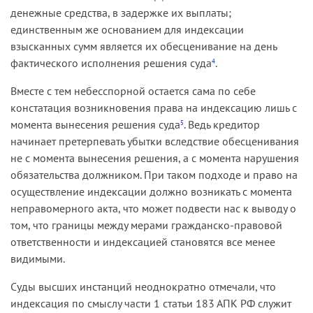
денежные средства, в задержке их выплаты;
единственным же основанием для индексации
взысканных сумм является их обесценивание на день
фактического исполнения решения суда
.
4
Вместе с тем небесспорной остается сама по себе
констатация возникновения права на индексацию лишь с
момента вынесения решения суда
. Ведь кредитор
5
начинает претерпевать убытки вследствие обесценивания
не с момента вынесения решения, а с момента нарушения
обязательства должником. При таком подходе и право на
осуществление индексации должно возникать с момента
неправомерного акта, что может подвести нас к выводу о
том, что границы между мерами гражданско-правовой
ответственности и индексацией становятся все менее
видимыми.
Суды высших инстанций неоднократно отмечали, что
индексация по смыслу части 1 статьи 183 АПК РФ служит