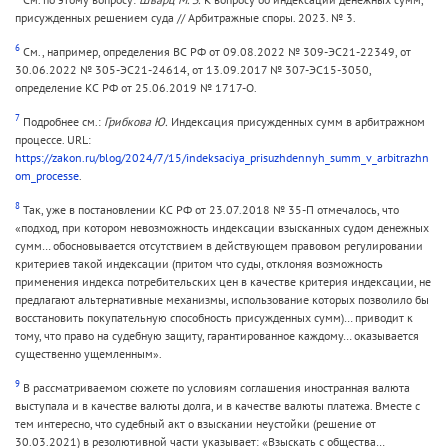
присужденных решением суда // Арбитражные споры. 2023. № 3.
6
См., например, определения ВС РФ от 09.08.2022 № 309-ЭС21-22349, от
30.06.2022 № 305-ЭС21-24614, от 13.09.2017 № 307-ЭС15-3050,
определение КС РФ от 25.06.2019 № 1717-О.
7
Подробнее см.:
Грибкова Ю.
Индексация присужденных сумм в арбитражном
процессе. URL:
https://zakon.ru/blog/2024/7/15/indeksaciya_prisuzhdennyh_summ_v_arbitrazhn
om_processe
.
8
Так, уже в постановлении КС РФ от 23.07.2018 № 35-П отмечалось, что
«подход, при котором невозможность индексации взысканных судом денежных
сумм… обосновывается отсутствием в действующем правовом регулировании
критериев такой индексации (притом что суды, отклоняя возможность
применения индекса потребительских цен в качестве критерия индексации, не
предлагают альтернативные механизмы, использование которых позволило бы
восстановить покупательную способность присужденных сумм)… приводит к
тому, что право на судебную защиту, гарантированное каждому… оказывается
существенно ущемленным».
9
В рассматриваемом сюжете по условиям соглашения иностранная валюта
выступала и в качестве валюты долга, и в качестве валюты платежа. Вместе с
тем интересно, что судебный акт о взыскании неустойки (решение от
30.03.2021) в резолютивной части указывает: «Взыскать с общества…