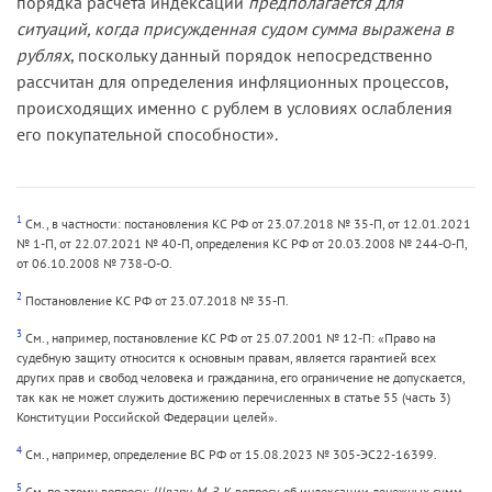
порядка расчета индексации
предполагается для
ситуаций, когда присужденная судом сумма выражена в
рублях
, поскольку данный порядок непосредственно
рассчитан для определения инфляционных процессов,
происходящих именно с рублем в условиях ослабления
его покупательной способности».
1
См., в частности: постановления КС РФ от 23.07.2018 № 35-П, от 12.01.2021
№ 1-П, от 22.07.2021 № 40-П, определения КС РФ от 20.03.2008 № 244-О-П,
от 06.10.2008 № 738-О-О.
2
Постановление КС РФ от 23.07.2018 № 35-П.
3
См., например, постановление КС РФ от 25.07.2001 № 12-П: «Право на
судебную защиту относится к основным правам, является гарантией всех
других прав и свобод человека и гражданина, его ограничение не допускается,
так как не может служить достижению перечисленных в статье 55 (часть 3)
Конституции Российской Федерации целей».
4
См., например, определение ВС РФ от 15.08.2023 № 305-ЭС22-16399.
5
См. по этому вопросу:
Шварц М. З.
К вопросу об индексации денежных сумм,