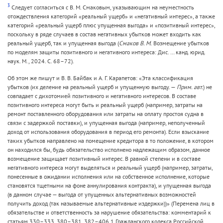
3
Следует согласиться с В. М. Смаковым, указывающим на неуместность
отождествления категорий «реальный ущерб» и «негативный интерес», а также
категорий «реальный ущерб плюс упущенная выгода» и «позитивный интерес»,
поскольку в ряде случаев в состав негативных убытков может входить как
реальный ущерб, так и упущенная выгода (
Смаков В. М.
Возмещение убытков
по моделям защиты позитивного и негативного интереса: Дис. … канд. юрид.
наук. М., 2024. С. 68–72).
Об этом же пишут и В. В. Байбак и А. Г. Карапетов: «Эта классификация
убытков (их деление на реальный ущерб и упущенную выгоду. —
Прим. авт.
) не
совпадает с дихотомией позитивного и негативного интересов. В составе
позитивного интереса могут быть и реальный ущерб (например, затраты на
ремонт поставленного оборудования или затраты на оплату простоя судна в
связи с задержкой поставки), и упущенная выгода (например, неполученный
доход от использования оборудования в период его ремонта). Если взыскание
таких убытков направлено на помещение кредитора в то положение, в котором
он находился бы, будь обязательство исполнено надлежащим образом, данное
возмещение защищает позитивный интерес. В равной степени и в составе
негативного интереса могут выделяться и реальный ущерб (например, затраты,
понесенные в ожидании исполнения или на собственное исполнение, которые
становятся тщетными на фоне аннулирования контракта), и упущенная выгода
(в данном случае — выгода от упущенных альтернативных возможностей
получить доход (так называемые альтернативные издержки))» (Перемена лиц в
обязательстве и ответственность за нарушение обязательства: комментарий к
статьям 330–333, 380–381, 382–406.1 Гражданского кодекса Российской