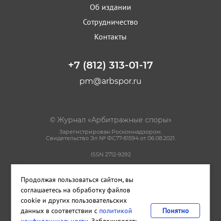
Об издании
Сотрудничество
Контакты
+7 (812) 313-01-17
pm@arbspor.ru
© Журнал «Арбитражные споры»
Зарегистрирован Роскомнадзором.
Свидетельство Эл № ФС77-81594 от 06.08.2021.
ISSN 2712-9292
Политика конфиденциальности
Продолжая пользоваться сайтом, вы
Пользовательское соглашение
Правила использования материалов сайта
соглашаетесь на обработку файлов
cookie и других пользовательских
данных в соответствии с
политикой
Понятно
Сделано в
Cetera
конфиденциальности
. Заблокировать