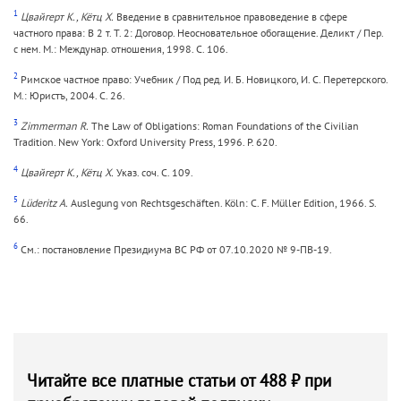
1
Цвайгерт К., Кётц Х.
Введение в сравнительное правоведение в сфере
частного права: В 2 т. Т. 2: Договор. Неосновательное обогащение. Деликт / Пер.
с нем. М.: Междунар. отношения, 1998. С. 106.
2
Римское частное право: Учебник / Под ред. И. Б. Новицкого, И. С. Перетерского.
М.: Юристъ, 2004. С. 26.
3
Zimmerman R.
The Law of Obligations: Roman Foundations of the Civilian
Tradition. New York: Oxford University Press, 1996. P. 620.
4
Цвайгерт К., Кётц Х.
Указ. соч. С. 109.
5
Lüderitz A.
Auslegung von Rechtsgeschäften. Köln: C. F. Müller Edition, 1966. S.
66.
6
См.: постановление Президиума ВС РФ от 07.10.2020 № 9-ПВ-19.
Читайте все платные статьи от 488 ₽ при