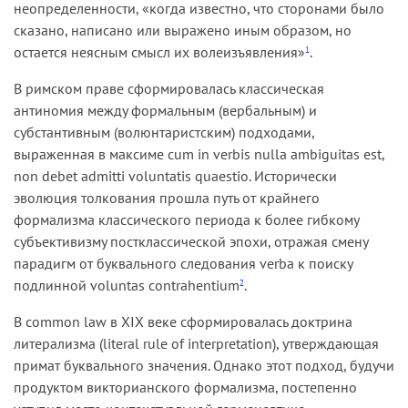
неопределенности, «когда известно, что сторонами было
сказано, написано или выражено иным образом, но
остается неясным смысл их волеизъявления»
.
1
В римском праве сформировалась классическая
антиномия между формальным (вербальным) и
субстантивным (волюнтаристским) подходами,
выраженная в максиме cum in verbis nulla ambiguitas est,
non debet admitti voluntatis quaestio. Исторически
эволюция толкования прошла путь от крайнего
формализма классического периода к более гибкому
субъективизму постклассической эпохи, отражая смену
парадигм от буквального следования verba к поиску
подлинной voluntas contrahentium
.
2
В common law в XIX веке сформировалась доктрина
литерализма (literal rule of interpretation), утверждающая
примат буквального значения. Однако этот подход, будучи
продуктом викторианского формализма, постепенно