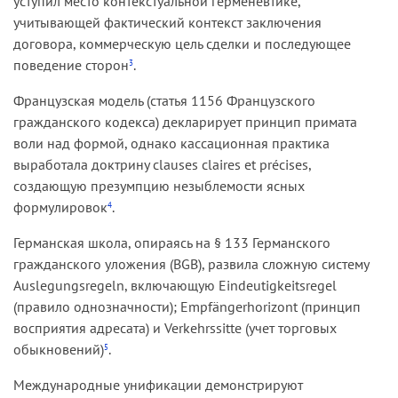
уступил место контекстуальной герменевтике,
учитывающей фактический контекст заключения
договора, коммерческую цель сделки и последующее
поведение сторон
.
3
Французская модель (статья 1156 Французского
гражданского кодекса) декларирует принцип примата
воли над формой, однако кассационная практика
выработала доктрину clauses claires et précises,
создающую презумпцию незыблемости ясных
формулировок
.
4
Германская школа, опираясь на § 133 Германского
гражданского уложения (BGB), развила сложную систему
Auslegungsregeln, включающую Eindeutigkeitsregel
(правило однозначности); Empfängerhorizont (принцип
восприятия адресата) и Verkehrssitte (учет торговых
обыкновений)
.
5
Международные унификации демонстрируют