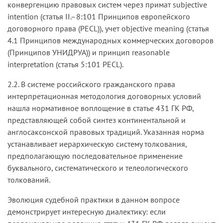
конвергенцию правовых систем через примат subjective
intention (статья II.–8:101 Принципов европейского
договорного права (PECL)), учет objective meaning (статья
4.1 Принципов международных коммерческих договоров
(Принципов УНИДРУА)) и принцип reasonable
interpretation (статья 5:101 PECL).
2.2. В системе российского гражданского права
интерпретационная методология договорных условий
нашла нормативное воплощение в статье 431 ГК РФ,
представляющей собой синтез континентальной и
англосаксонской правовых традиций. Указанная норма
устанавливает иерархическую систему толкования,
предполагающую последовательное применение
буквального, систематического и телеологического
толкований.
Эволюция судебной практики в данном вопросе
демонстрирует интересную диалектику: если