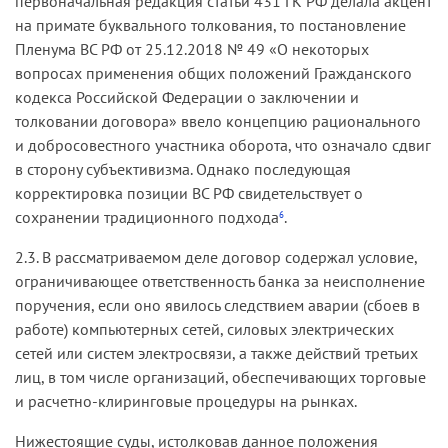
первоначальная редакция статьи 431 ГК РФ делала акцент
на примате буквального толкования, то постановление
Пленума ВС РФ от 25.12.2018 № 49 «О некоторых
вопросах применения общих положений Гражданского
кодекса Российской Федерации о заключении и
толковании договора» ввело концепцию рационального
и добросовестного участника оборота, что означало сдвиг
в сторону субъективизма. Однако последующая
корректировка позиции ВС РФ свидетельствует о
сохранении традиционного подхода
.
6
2.3. В рассматриваемом деле договор содержал условие,
ограничивающее ответственность банка за неисполнение
поручения, если оно явилось следствием аварии (сбоев в
работе) компьютерных сетей, силовых электрических
сетей или систем электросвязи, а также действий третьих
лиц, в том числе организаций, обеспечивающих торговые
и расчетно-клиринговые процедуры на рынках.
Нижестоящие суды, истолковав данное положения