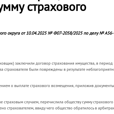
умму страхового
ого округа от 10.04.2025 № Ф07-2058/2025 по делу № А56-
аховщик) заключили договор страхования имущества, в период
тва страхователя были повреждены в результате неблагоприят
ением о выплате страхового возмещения, приложив документы
 страховым случаем, перечислила обществу сумму страхового
но страхователем, ввиду чего общество обратилось в арбитр