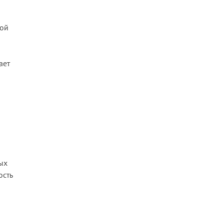
ной
ает
ых
ость