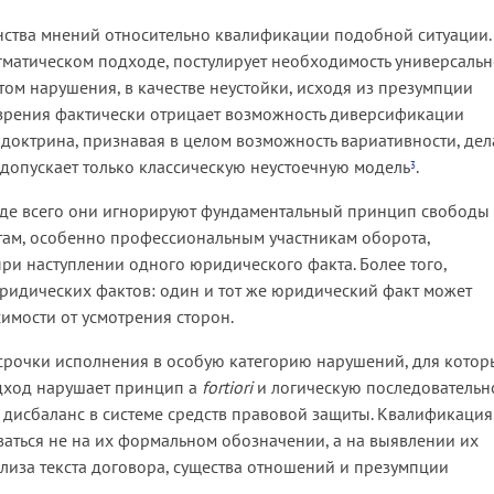
нства мнений относительно квалификации подобной ситуации.
гматическом подходе, постулирует необходимость универсаль
м нарушения, в качестве неустойки, исходя из презумпции
а зрения фактически отрицает возможность диверсификации
доктрина, признавая в целом возможность вариативности, дел
 допускает только классическую неустоечную модель
.
3
жде всего они игнорируют фундаментальный принцип свободы
там, особенно профессиональным участникам оборота,
ри наступлении одного юридического факта. Более того,
ридических фактов: один и тот же юридический факт может
имости от усмотрения сторон.
срочки исполнения в особую категорию нарушений, для котор
одход нарушает принцип a
fortiori
и логическую последовательн
дисбаланс в системе средств правовой защиты. Квалификация
ваться не на их формальном обозначении, а на выявлении их
иза текста договора, существа отношений и презумпции