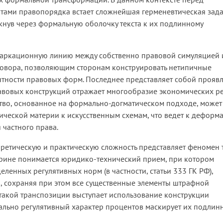
тами правопорядка встает сложнейшая герменевтическая зада
кнув через формальную оболочку текста к их подлинному
маркационную линию между собственно правовой симуляцией 
овора, позволяющим сторонам конструировать нетипичные
нтности правовых форм. Последнее представляет собой прояв
вовых конструкций отражает многообразие экономических ре
тво, основанное на формально-догматическом подходе, может
ческой материи к искусственным схемам, что ведет к деформ
 частного права.
оретическую и практическую сложность представляет феномен 
трине понимается юридико-технический прием, при котором
ленных регулятивных норм (в частности, статьи 333 ГК РФ),
, сохраняя при этом все существенные элементы штрафной
такой транспозиции выступает использование конструкции
рмально регулятивный характер процентов маскирует их подлин