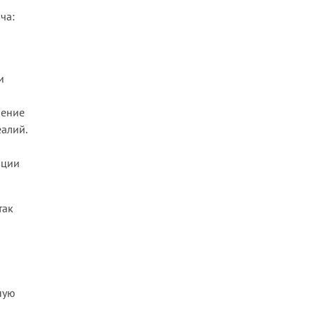
ча:
и
ление
алий.
ации
так
ную