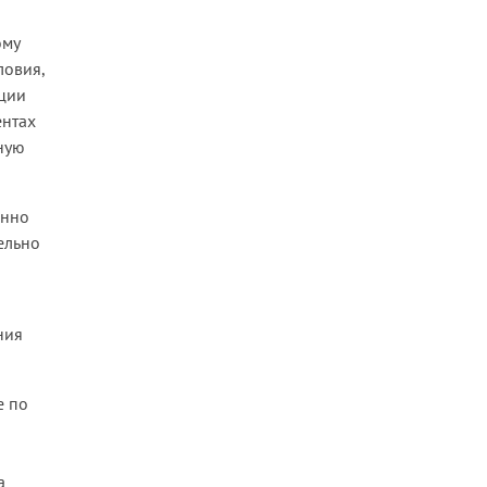
ому
ловия,
ации
ентах
ную
енно
ельно
ния
е по
а