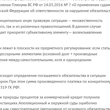
овления Пленума ВС РФ от 24.03.2016 № 7 «О применении суда
кой Федерации об ответственности за нарушение обязательст
 принципиально иную правовую ситуацию — множественность
го, так и из различных правоотношений. В данном случае
дает приоритет субъективному элементу — волеизъявлению
ежит в плоскости их предметного регулирования: если стать
акцессорными элементами (основной долг + производные
ошения между самостоятельными, хотя и однородными
оисходит определение погашаемого обязательства в ситуации
ором. При этом сумма произведенного платежа по конкретном
 319 ГК РФ
.
5
ии природы процентов за коммерческий кредит получила
инстанциях. Апелляционный и окружной суды ошибочно
 как самостоятельное (автономное от основного обязательств