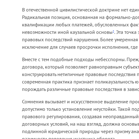
В отечественной цивилистической доктрине нет еди
Радикальная позиция, основанная на формально-до
квалификации любых платежей, обусловленных факто
невозможности иной каузальной основы
. Эта точк
2
правовых последствий нарушения. Более умеренная 
исключение для случаев просрочки исполнения, где
Вместе с тем подобные подходы небесспорны. Пре
договора, который позволяет равноправным субъек
конструировать нетипичные правовые последствия п
современная практика признает поликаузальность ю
порождать различные правовые последствия в завис
Сомнения вызывает и искусственное выделение про
допустимо только установление неустойки. Такой п
правового регулирования, создавая неоправданный 
договорных условий, на наш взгляд, должна основы
подлинной юридической природы через призму анал
разумности поведения участника оборота.