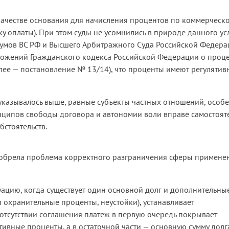
 качестве основания для начисления процентов по коммерческ
у оплаты). При этом суды не усомнились в природе данного ус
енумов ВС РФ и Высшего Арбитражного Суда Российской Федер
ложений Гражданского кодекса Российской Федерации о проц
ее — постановление № 13/14), что проценты имеют регулятив
 указывалось выше, равные субъекты частных отношений, особ
инципов свободы договора и автономии воли вправе самостоят
бстоятельств.
риобрела проблема корректного разграничения сферы примене
уацию, когда существует один основной долг и дополнительны
и охранительные проценты, неустойки), устанавливает
отсутствии соглашения платеж в первую очередь покрывает
ивные проценты, а в остаточной части — основную сумму долг