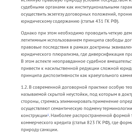
судебными органами как институциональными гаран
осуществить экзегезу договорных положений, прони
юридическому содержанию (статья 431 ГК РФ).
Однако при этом необходимо проводить четкую де
легитимным использованием принципа свободы дог
правовые последствия в рамках доктрины эквивале
юридического плюрализма, где диверсификация пра
В этом аспекте неоправданное судебное вмешательс
привести к насильственной редукции сложной юриди
принципа диспозитивности как краеугольного камня
1.2. В современной договорной практике особую те
называемой скрытой неустойки, под которым в док
стороны, стремясь элиминировать применение опреде
осуществляют семантическую подмену терминологии
конструкции
. Наиболее распространенной формой 
1
коммерческого кредита (статья 823 ГК РФ), где фо
природу санкции.