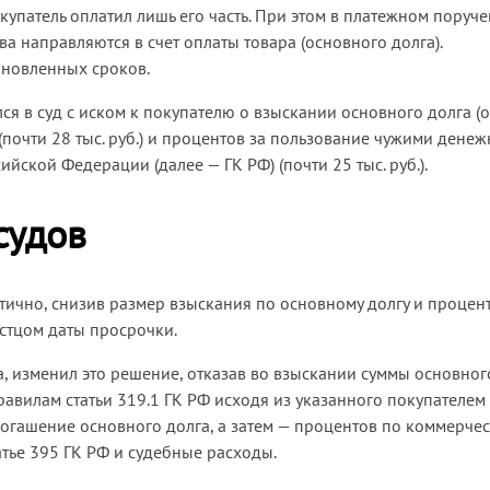
упатель оплатил лишь его часть. При этом в платежном поруч
а направляются в счет оплаты товара (основного долга).
ановленных сроков.
я в суд с иском к покупателю о взыскании основного долга (
 (почти 28 тыс. руб.) и процентов за пользование чужими дене
йской Федерации (далее — ГК РФ) (почти 25 тыс. руб.).
судов
тично, снизив размер взыскания по основному долгу и процен
истцом даты просрочки.
а, изменил это решение, отказав во взыскании суммы основног
равилам статьи 319.1 ГК РФ исходя из указанного покупателем
огашение основного долга, а затем — процентов по коммерче
тье 395 ГК РФ и судебные расходы.