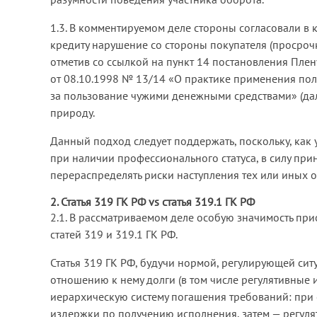
1.3. В комментируемом деле стороны согласовали в
кредиту нарушение со стороны покупателя (просрочк
отметив со ссылкой на пункт 14 постановления Пл
от 08.10.1998 № 13/14 «О практике применения по
за пользование чужими денежными средствами» (дал
природу.
Данный подход следует поддержать, поскольку, как
при наличии профессионального статуса, в силу пр
перераспределять риски наступления тех или иных о
2. Статья 319 ГК РФ vs статья 319.1 ГК РФ
2.1. В рассматриваемом деле особую значимость п
статей 319 и 319.1 ГК РФ.
Статья 319 ГК РФ, будучи нормой, регулирующей сит
отношению к нему долги (в том числе регулятивные 
иерархическую систему погашения требований: при 
издержки по получению исполнения, затем — регулят