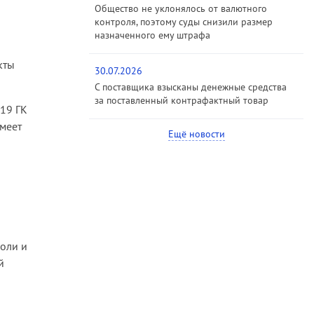
Общество не уклонялось от валютного
контроля, поэтому суды снизили размер
назначенного ему штрафа
кты
30.07.2026
С поставщика взысканы денежные средства
за поставленный контрафактный товар
319 ГК
имеет
Ещё новости
оли и
й