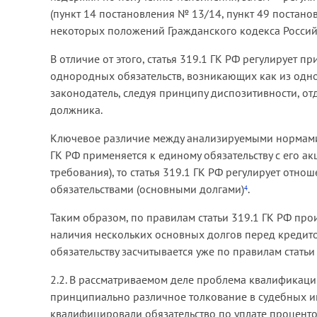
(пункт 14 постановления № 13/14, пункт 49 постан
некоторых положений Гражданского кодекса Российс
В отличие от этого, статья 319.1 ГК РФ регулирует
однородных обязательств, возникающих как из одно
законодатель, следуя принципу диспозитивности, от
должника.
Ключевое различие между анализируемыми нормами л
ГК РФ применяется к единому обязательству с его 
требования), то статья 319.1 ГК РФ регулирует отн
обязательствами (основными долгами)
.
4
Таким образом, по правилам статьи 319.1 ГК РФ пр
наличия нескольких основных долгов перед кредит
обязательству засчитывается уже по правилам статьи
2.2. В рассматриваемом деле проблема квалификац
принципиально различное толкование в судебных 
квалифицировали обязательство по уплате процентов