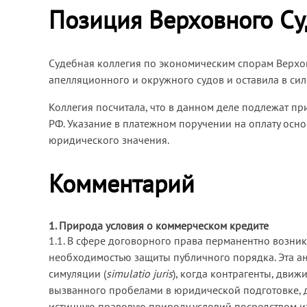
Позиция Верховного С
Судебная коллегия по экономическим спорам Верхов
апелляционного и окружного судов и оставила в си
Коллегия посчитала, что в данном деле подлежат пр
РФ. Указание в платежном поручении на оплату осно
юридического значения.
Комментарий
1. Природа условия о коммерческом кредите
1.1. В сфере договорного права перманентно возн
необходимостью защиты публичного порядка. Эта а
симуляции (
simulatio juris
), когда контрагенты, дви
вызванного пробелами в юридической подготовке, д
истинную правовую природу условий посредством и