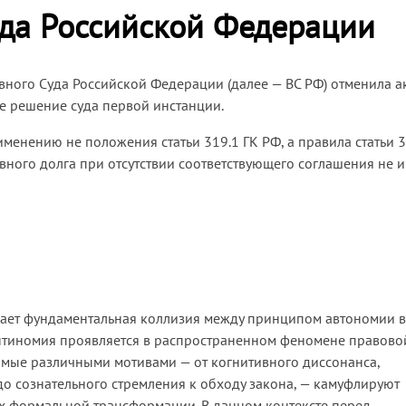
уда Российской Федерации
ного Суда Российской Федерации (далее — ВС РФ) отменила а
ле решение суда первой инстанции.
именению не положения статьи 319.1 ГК РФ, а правила статьи 
вного долга при отсутствии соответствующего соглашения не 
икает фундаментальная коллизия между принципом автономии в
нтиномия проявляется в распространенном феномене правово
жимые различными мотивами — от когнитивного диссонанса,
о сознательного стремления к обходу закона, — камуфлируют
х формальной трансформации. В данном контексте перед