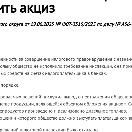
ть акциз
ого округа от 19.06.2025 № Ф07-3515/2025 по делу № А56-
твенности за совершение налогового правонарушения с назна
кольку общество не исполнило требование инспекции, она при
ых средств на счетах налогоплательщика в банках.
 порядке.
париваемых решений послужил вывод о неотражении общество
дстве продукции, являющейся объектом обложения акцизом. С
епродуктов произведено и реализовано дизельное топливо,
ношении которого общество должно выступать плательщиком а
 решений налоговой инспекции было отказано.