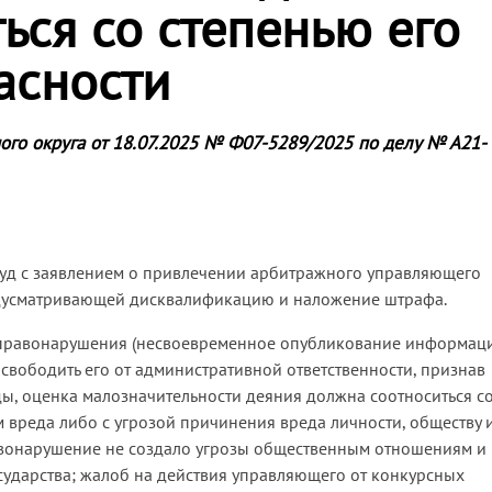
ься со степенью его
асности
ого округа от 18.07.2025 № Ф07-5289/2025 по делу № А21-
суд с заявлением о привлечении арбитражного управляющего
едусматривающей дисквалификацию и наложение штрафа.
 правонарушения (несвоевременное опубликование информац
свободить его от административной ответственности, признав
ы, оценка малозначительности деяния должна соотноситься с
 вреда либо с угрозой причинения вреда личности, обществу 
правонарушение не создало угрозы общественным отношениям и
сударства; жалоб на действия управляющего от конкурсных