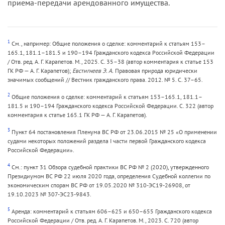
приема-передачи арендованного имущества.
1
См., например: Общие положения о сделке: комментарий к статьям 153–
165.1, 181.1–181.5 и 190–194 Гражданского кодекса Российской Федерации
/ Отв. ред. А. Г. Карапетов. М., 2025. С. 35–38 (автор комментария к статье 153
ГК РФ — А. Г. Карапетов);
Евстигнеев Э. А.
Правовая природа юридически
значимых сообщений // Вестник гражданского права. 2012. № 5. С. 37–65.
2
Общие положения о сделке: комментарий к статьям 153–165.1, 181.1–
181.5 и 190–194 Гражданского кодекса Российской Федерации. С. 322 (автор
комментария к статье 165.1 ГК РФ — А. Г. Карапетов).
3
Пункт 64 постановления Пленума ВС РФ от 23.06.2015 № 25 «О применении
судами некоторых положений раздела I части первой Гражданского кодекса
Российской Федерации».
4
См.: пункт 31 Обзора судебной практики ВС РФ № 2 (2020), утвержденного
Президиумом ВС РФ 22 июля 2020 года, определения Судебной коллегии по
экономическим спорам ВС РФ от 19.05.2020 № 310-ЭС19-26908, от
19.10.2023 № 307-ЭС23-9843.
5
Аренда: комментарий к статьям 606–625 и 650–655 Гражданского кодекса
Российской Федерации / Отв. ред. А. Г. Карапетов. М., 2023. С. 720 (автор