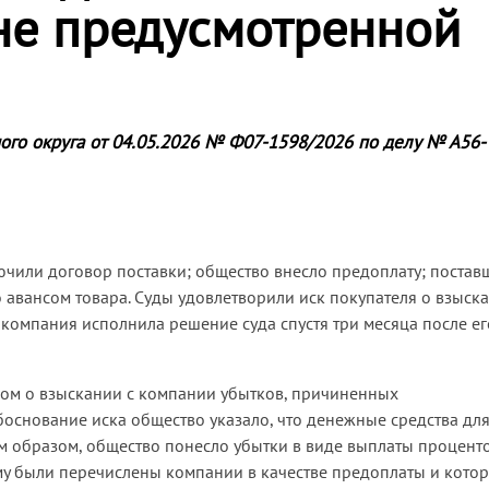
 не предусмотренной
ого округа от 04.05.2026 № Ф07-1598/2026 по делу № А56-
лючили договор поставки; общество внесло предоплату; постав
о авансом товара. Суды удовлетворили иск покупателя о взыск
 компания исполнила решение суда спустя три месяца после ег
ком о взыскании с компании убытков, причиненных
основание иска общество указало, что денежные средства дл
им образом, общество понесло убытки в виде выплаты проценто
му были перечислены компании в качестве предоплаты и кото