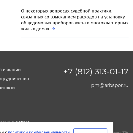
О некоторых вопросах судебной практики,
связанных со взысканием расходов на установку
общедомовых приборов учета в многоквартирных
жилых домах
б издании
+7 (812) 313-01-17
отрудничество
pm@arbspor.ru
онтакты
лано в
Cetera
тельство и редакция ООО "КАДИС"
вии с
политикой конфиденциальности
.
т-Петербург
,
Петроградская набережная, дом 22, литера А, помещение 33Н