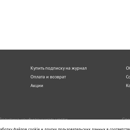
Купить подписку на журнал
О
Оплата и возврат
С
Акции
К
Политика конфиденциальности
Сде
Пользовательское соглашение
Изда
аботку файлов cookie и других пользовательских данных в соответст
Правила использования материалов сайта
Санк