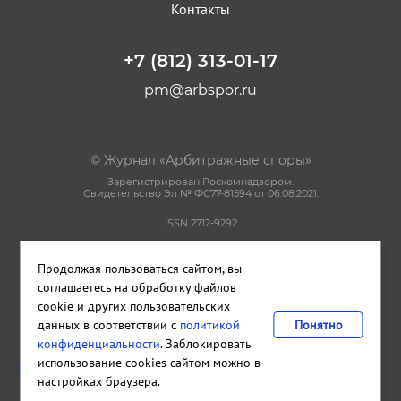
Контакты
+7 (812) 313-01-17
pm@arbspor.ru
© Журнал «Арбитражные споры»
Зарегистрирован Роскомнадзором.
Свидетельство Эл № ФС77-81594 от 06.08.2021.
ISSN 2712-9292
Политика конфиденциальности
Продолжая пользоваться сайтом, вы
Пользовательское соглашение
Правила использования материалов сайта
соглашаетесь на обработку файлов
cookie и других пользовательских
данных в соответствии с
политикой
Понятно
Сделано в
Cetera
конфиденциальности
. Заблокировать
Издательство и редакция ООО "КАДИС"
использование cookies сайтом можно в
Санкт-Петербург
,
Петроградская набережная, дом 22, литера А,
настройках браузера.
помещение 33Н