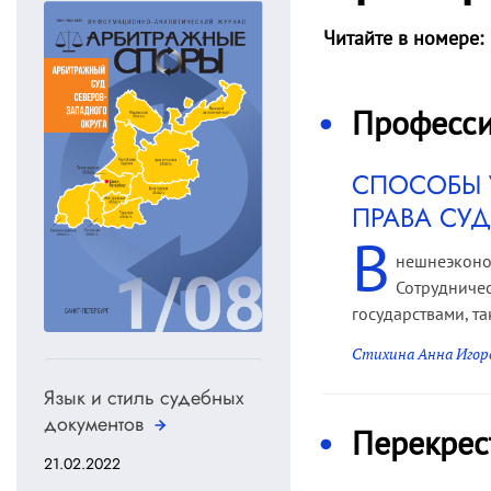
Читайте в номере:
Професси
СПОСОБЫ 
ПРАВА СУ
В
нешнеэконо
Сотрудничес
государствами, т
Стихина Анна Игор
Язык и стиль судебных
документов
Перекрес
21.02.2022