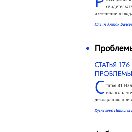
Р
свидетельст
изменений в Бюдж
Ильин Антон Валер
Проблем
СТАТЬЯ 1
ПРОБЛЕМЫ 
С
татья 81 На
налогоплате
декларацию при о
Кузнецова Наталья 