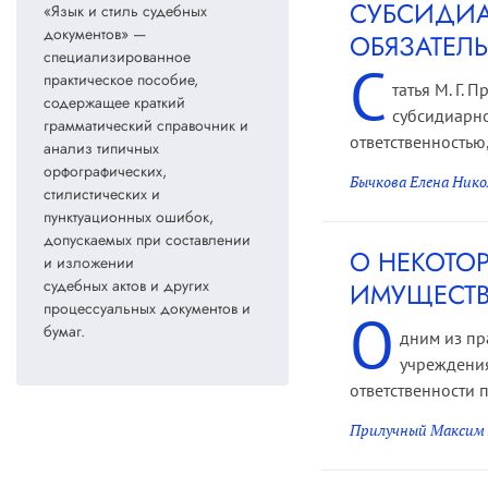
СУБСИДИА
«Язык и стиль судебных
документов» —
ОБЯЗАТЕЛ
специализированное
С
практическое пособие,
татья М. Г.
содержащее краткий
субсидиарно
грамматический справочник и
ответственностью,
анализ типичных
орфографических,
Бычкова Елена Нико
стилистических и
пунктуационных ошибок,
допускаемых при составлении
О НЕКОТО
и изложении
судебных актов и других
ИМУЩЕСТВ
процессуальных документов и
О
бумаг.
дним из пр
учреждения
ответственности 
Прилучный Максим 