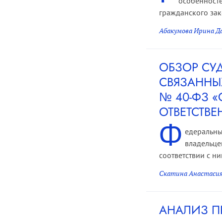
особенносте
гражданского зак
Абакумова Ирина Д
ОБЗОР СУ
СВЯЗАННЫ
№ 40-ФЗ 
ОТВЕТСТВЕ
Ф
едеральны
владельце
соответствии с н
Скатина Анастасия
АНАЛИЗ П