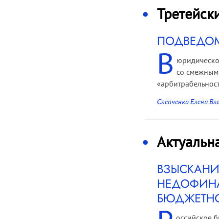
Третейск
ПОДВЕДОМ
В
юридическо
со смежным 
«арбитрабельнос
Слепченко Елена В
Актуальн
ВЗЫСКАНИ
НЕДОФИНА
БЮДЖЕТНО
оссийское б