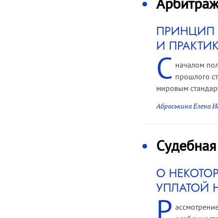
Арбитраж
ПРИНЦИП 
И ПРАКТИ
С
началом пол
прошлого ст
мировым стандарт
Аброськина Елена И
Судебная
О НЕКОТО
УПЛАТОЙ 
Р
ассмотрение