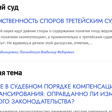
ий суд
СТВЕННОСТЬ СПОРОВ ТРЕТЕЙСКИМ С
й науке идут давние споры о содержании понятия «под-ведом
понятием «компетенция», а применительно к третейским суда
ть»
. Не вдаваясь в детали этой дискуссии, отметим,...
1
ладимировна
,
Попондопуло Владимир Федорович
ая тема
Е В СУДЕБНОМ ПОРЯДКЕ КОМПЕНСАЦИ
НСИРОВАНИЯ: ОПРАВДАННО ЛИ ИЗ
ГО ЗАКОНОДАТЕЛЬСТВА?
юджетное законодательство переживает сегодня очередной эт