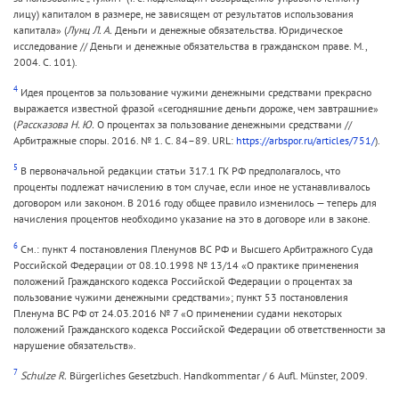
лицу) капиталом в размере, не зависящем от результатов использования
капитала» (
Лунц Л. А.
Деньги и денежные обязательства. Юридическое
исследование // Деньги и денежные обязательства в гражданском праве. М.,
2004. С. 101).
4
Идея процентов за пользование чужими денежными средствами прекрасно
выражается известной фразой «сегодняшние деньги дороже, чем завтрашние»
(
Рассказова Н. Ю.
О процентах за пользование денежными средствами //
Арбитражные споры. 2016. № 1. С. 84–89. URL:
https://arbspor.ru/articles/751/
).
5
В первоначальной редакции статьи 317.1 ГК РФ предполагалось, что
проценты подлежат начислению в том случае, если иное не устанавливалось
договором или законом. В 2016 году общее правило изменилось — теперь для
начисления процентов необходимо указание на это в договоре или в законе.
6
См.: пункт 4 постановления Пленумов ВС РФ и Высшего Арбитражного Суда
Российской Федерации от 08.10.1998 № 13/14 «О практике применения
положений Гражданского кодекса Российской Федерации о процентах за
пользование чужими денежными средствами»; пункт 53 постановления
Пленума ВС РФ от 24.03.2016 № 7 «О применении судами некоторых
положений Гражданского кодекса Российской Федерации об ответственности за
нарушение обязательств».
7
Schulze R.
Bürgerliches Gesetzbuch. Handkommentar / 6 Aufl. Münster, 2009.