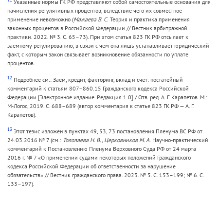
Указанные нормы ГК РФ представляют собой самостоятельные основания для
начисления регулятивных процентов, вследствие чего их совместное
применение невозможно (
Мажаева В. С.
Теория и практика применения
законных процентов в Российской Федерации // Вестник арбитражной
практики. 2022. № 3. С. 65–73). При этом статья 823 ГК РФ отсылает к
заемному регулированию, в связи с чем она лишь устанавливает юридический
факт, с которым закон связывает возникновение обязанности по уплате
процентов.
12
Подробнее см.: Заем, кредит, факторинг, вклад и счет: постатейный
комментарий к статьям 807–860.15 Гражданского кодекса Российской
Федерации [Электронное издание. Редакция 1.0] / Отв. ред. А. Г. Карапетов. М.:
М-Логос, 2019. С. 688–689 (автор комментария к статье 823 ГК РФ — А. Г.
Карапетов).
13
Этот тезис изложен в пунктах 49, 53, 73 постановления Пленума ВС РФ от
24.03.2016 № 7 (см.:
Тололаева Н. В., Церковников М. А.
Научно-практический
комментарий к Постановлению Пленума Верховного Суда РФ от 24 марта
2016 г. № 7 «О применении судами некоторых положений Гражданского
кодекса Российской Федерации об ответственности за нарушение
обязательств» // Вестник гражданского права. 2023. № 5. С. 153–199; № 6. С.
133–197).