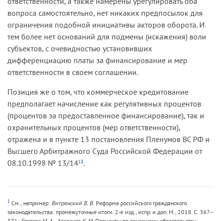
ответственности, а также намерены урегулировать оба
вопроса самостоятельно, нет никаких предпосылок для
ограничения подобной инициативы акторов оборота. И
тем более нет оснований для подмены (искажения) воли
субъектов, с очевидностью установивших
дифференциацию платы за финансирование и мер
ответственности в своем соглашении.
Позиция же о том, что коммерческое кредитование
предполагает начисление как регулятивных процентов
(процентов за предоставленное финансирование), так и
охранительных процентов (мер ответственности),
отражена и в пункте 13 постановления Пленумов ВС РФ и
Высшего Арбитражного Суда Российской Федерации от
08.10.1998 № 13/14
.
13
1
См., например:
Витрянский В. В.
Реформа российского гражданского
законодательства: промежуточные итоги. 2-е изд., испр. и доп. М., 2018. С. 367–
371;
Егорова М. А., Арсланов К. М.
Проценты по денежному обязательству: