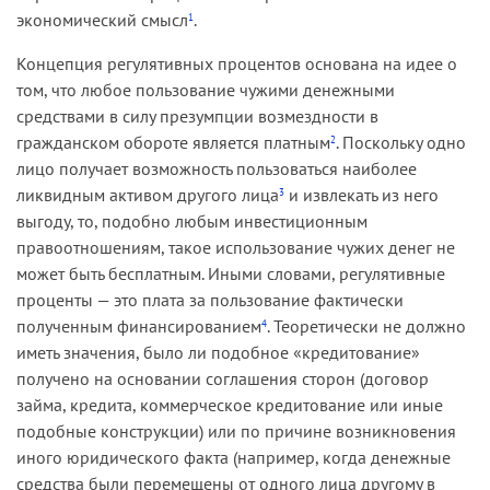
экономический смысл
.
1
Концепция регулятивных процентов основана на идее о
том, что любое пользование чужими денежными
средствами в силу презумпции возмездности в
гражданском обороте является платным
. Поскольку одно
2
лицо получает возможность пользоваться наиболее
ликвидным активом другого лица
и извлекать из него
3
выгоду, то, подобно любым инвестиционным
правоотношениям, такое использование чужих денег не
может быть бесплатным. Иными словами, регулятивные
проценты — это плата за пользование фактически
полученным финансированием
. Теоретически не должно
4
иметь значения, было ли подобное «кредитование»
получено на основании соглашения сторон (договор
займа, кредита, коммерческое кредитование или иные
подобные конструкции) или по причине возникновения
иного юридического факта (например, когда денежные
средства были перемещены от одного лица другому в