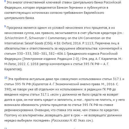
8
Это аналог отечественной ключевой ставки Центрального банка Российской
Федерации, которая определяется Банком Германии и публикуется в
соответствующих источниках согласно требованиям Европейского
центрального банка.
9
Просрочка является одним из условий начисления этих процентов, а их
начисленная сумма, как правило, засчитывается в счет убытков кредитора (см.:
Schlechtriem P., Schwenzer I.
Commentary on the UN Convention on the
International Saleof Goods (CISG). 4 Ed. Oxford, 2016. P. 1113; Перемена лиц в
обязательстве и ответственность за нарушение обязательства: комментарий к
статьям 330–333, 380–381, 382–406.1 Гражданского кодекса Российской
Федерации [Электронное издание. Редакция 2.0] / Отв. ред. А. Г. Карапетов. М.:
М-Логос, 2022. С. 1058 (автор комментария к статье 395 ГК РФ — А. Г.
Карапетов)).
10
Эта проблема актуальна даже при совокупном использовании статьи 317.1 и
статьи 395 ГК РФ (
Карапетов А. Г.
Экономический анализ права. М., 2016. С.
390), не говоря уже об отдельном их использовании: в редакции ГК РФ до
введения нормы статьи 317.1 «если у должника не было средств на возврат
долга в срок, он мог взять кредит и заплатить; а мог… просто не платить, и у него
возникала обязанность уплаты процентов по статье 395 ГК РФ по ставке
рефинансирования. Очевидно, что ставка эта ниже, чем ставки по кредитам.
Поэтому из альтернативы „возвращать долг в срок — не возвращать“ должники
нередко выбирали последнее» (
Рассказова Н. Ю.
Указ. соч.).
11