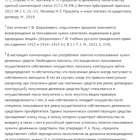
краткий комментарий статьи 317.1 ГК РФ // Вестник арбитражной практики.
2017. № 1. С. 15–21;
Михеева И. Е.
Проценты и иные платежи по кредитному
договору. М., 2019.
2
Как отмечал Г. Ф. Шершеневич, «под именем процента понимается
вознаграждение за пользование чужим капиталом, выраженное в доле
однородных вещей» (
Шершеневич Г. Ф.
Учебник русского гражданского права
(по изданиям 1912 и 1914–1915 гг.): В 2 т. Т. 2. М., 2021. С. 219).
3
В настоящем комментарии мы употребляем понятие использования
чужих
денежных средств. Необходимо пояснить, что юридически пользование
осуществляется собственным имуществом, поскольку конструкция займа
предопределяет то обстоятельство, что полученные деньги всегда поступают в
собственность заемщика. В тех же случаях, когда это правило неактуально
(например, при получении денег как платежных средств вне рамок договорных
конструкций), полученные денежные средства будут смешиваться в
имущественной массе получателя и, если опустить вещно-правовую
неопределенность с тем, в чью собственность попадает имущество после
смешения, пользование все равно осуществляется собственными денежными
средствами приобретателя. Однако экономически соответствующие средства
принадлежат иному лицу, в пользу которого существует обязательство по
возврату, в связи с чем в российской практике устоялось понятие пользования
чужими денежными средствами. Как утверждал Л. А. Лунц, «проценты
представляют собой периодически начисляемое на должника вознаграждение
за пользование „чужим“ (т. е. подлежащим возвращению управомоченному