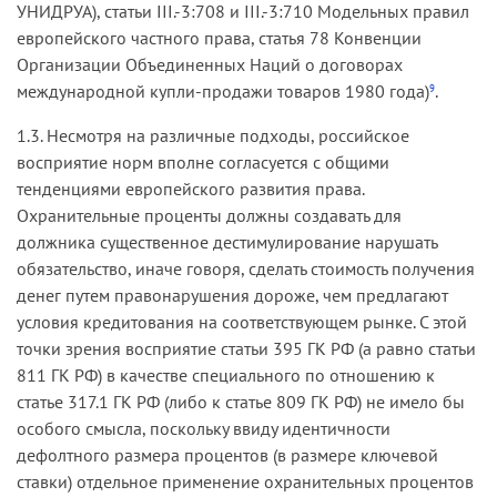
УНИДРУА), статьи III.-3:708 и III.-3:710 Модельных правил
европейского частного права, статья 78 Конвенции
Организации Объединенных Наций о договорах
международной купли-продажи товаров 1980 года)
.
9
1.3. Несмотря на различные подходы, российское
восприятие норм вполне согласуется с общими
тенденциями европейского развития права.
Охранительные проценты должны создавать для
должника существенное дестимулирование нарушать
обязательство, иначе говоря, сделать стоимость получения
денег путем правонарушения дороже, чем предлагают
условия кредитования на соответствующем рынке. С этой
точки зрения восприятие статьи 395 ГК РФ (а равно статьи
811 ГК РФ) в качестве специального по отношению к
статье 317.1 ГК РФ (либо к статье 809 ГК РФ) не имело бы
особого смысла, поскольку ввиду идентичности
дефолтного размера процентов (в размере ключевой
ставки) отдельное применение охранительных процентов