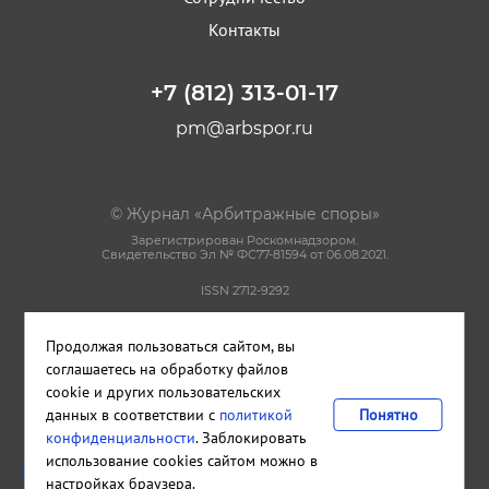
Контакты
+7 (812) 313-01-17
pm@arbspor.ru
© Журнал «Арбитражные споры»
Зарегистрирован Роскомнадзором.
Свидетельство Эл № ФС77-81594 от 06.08.2021.
ISSN 2712-9292
Политика конфиденциальности
Продолжая пользоваться сайтом, вы
Пользовательское соглашение
Правила использования материалов сайта
соглашаетесь на обработку файлов
cookie и других пользовательских
данных в соответствии с
политикой
Понятно
Сделано в
Cetera
конфиденциальности
. Заблокировать
Издательство и редакция ООО "КАДИС"
использование cookies сайтом можно в
Санкт-Петербург
,
Петроградская набережная, дом 22, литера А,
настройках браузера.
помещение 33Н