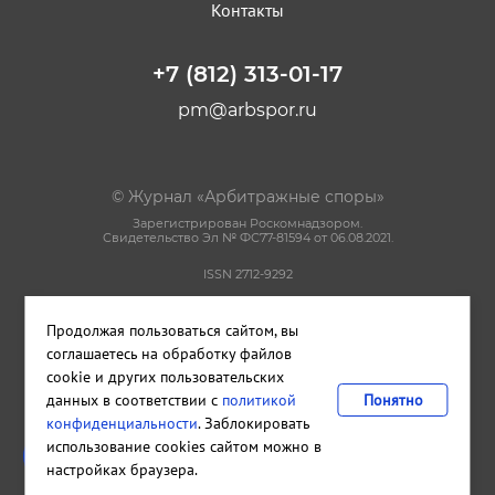
Контакты
+7 (812) 313-01-17
pm@arbspor.ru
© Журнал «Арбитражные споры»
Зарегистрирован Роскомнадзором.
Свидетельство Эл № ФС77-81594 от 06.08.2021.
ISSN 2712-9292
Политика конфиденциальности
Продолжая пользоваться сайтом, вы
Пользовательское соглашение
Правила использования материалов сайта
соглашаетесь на обработку файлов
cookie и других пользовательских
данных в соответствии с
политикой
Понятно
Сделано в
Cetera
конфиденциальности
. Заблокировать
Издательство и редакция ООО "КАДИС"
использование cookies сайтом можно в
Санкт-Петербург
,
Петроградская набережная, дом 22, литера А,
настройках браузера.
помещение 33Н