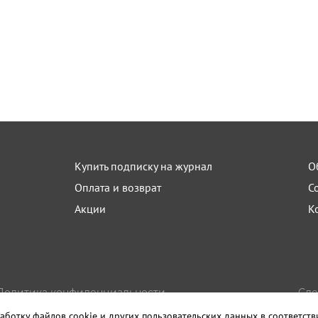
Купить подписку на журнал
О
Оплата и возврат
С
Акции
К
Политика конфиденциальности
Сде
Пользовательское соглашение
Изда
аботку файлов cookie и других пользовательских данных в соответст
Правила использования материалов сайта
Санк