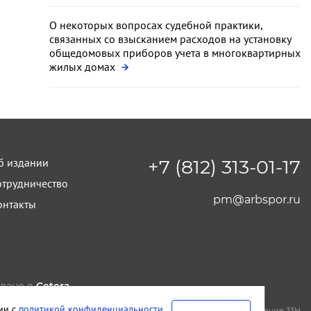
О некоторых вопросах судебной практики,
связанных со взысканием расходов на установку
общедомовых приборов учета в многоквартирных
жилых домах
б издании
+7 (812) 313-01-17
отрудничество
pm@arbspor.ru
онтакты
лано в
Cetera
тельство и редакция ООО "КАДИС"
вии с
политикой конфиденциальности
.
т-Петербург
,
Петроградская набережная, дом 22, литера А, помещение 33Н