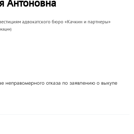
я Антоновна
вестициям адвокатского бюро «Качкин и партнеры»
икации)
ае неправомерного отказа по заявлению о выкупе