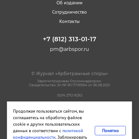
Об издании
Сотрудничество
Контакты
+7 (812) 313-01-17
pm@arbspor.ru
© Журнал «Арбитражные споры»
Зарегистрирован Роскомнадзором.
Свидетельство Эл № ФС77-81594 от 06.08.2021.
ISSN 2712-9292
Политика конфиденциальности
Продолжая пользоваться сайтом, вы
Пользовательское соглашение
Правила использования материалов сайта
соглашаетесь на обработку файлов
cookie и других пользовательских
данных в соответствии с
политикой
Понятно
Сделано в
Cetera
конфиденциальности
. Заблокировать