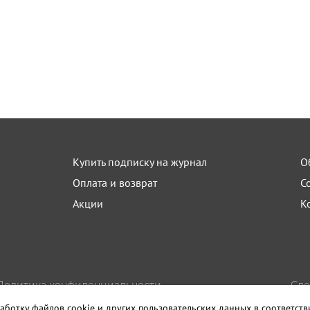
Купить подписку на журнал
О
Оплата и возврат
С
Акции
К
Политика конфиденциальности
Сде
Пользовательское соглашение
Изда
аботку файлов cookie и других пользовательских данных в соответст
Правила использования материалов сайта
Санк