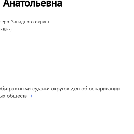
 Анатольевна
веро-Западного округа
икации)
битражными судами округов дел об оспаривании
ных обществ