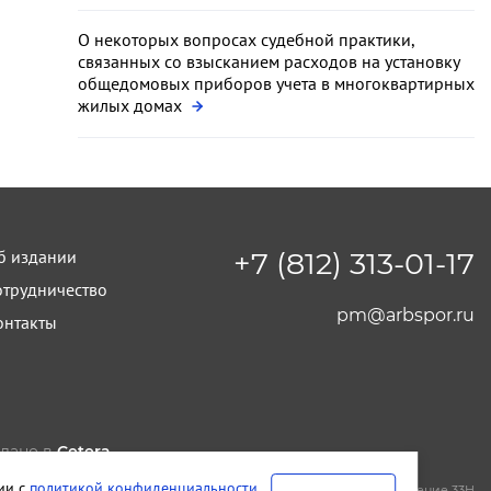
О некоторых вопросах судебной практики,
связанных со взысканием расходов на установку
общедомовых приборов учета в многоквартирных
жилых домах
б издании
+7 (812) 313-01-17
отрудничество
pm@arbspor.ru
онтакты
лано в
Cetera
тельство и редакция ООО "КАДИС"
вии с
политикой конфиденциальности
.
т-Петербург
,
Петроградская набережная, дом 22, литера А, помещение 33Н