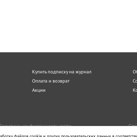
Купить подписку на журнал
О
Оплата и возврат
С
Акции
К
Политика конфиденциальности
Сде
Пользовательское соглашение
Изда
аботку файлов cookie и других пользовательских данных в соответст
Правила использования материалов сайта
Санк