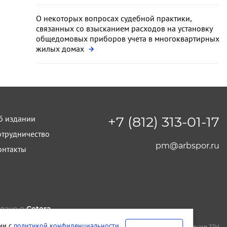
О некоторых вопросах судебной практики,
связанных со взысканием расходов на установку
общедомовых приборов учета в многоквартирных
жилых домах
б издании
+7 (812) 313-01-17
отрудничество
pm@arbspor.ru
онтакты
лано в
Cetera
тельство и редакция ООО "КАДИС"
вии с
политикой конфиденциальности
.
т-Петербург
,
Петроградская набережная, дом 22, литера А, помещение 33Н