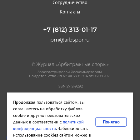
Сотрудничество
Контакты
+7 (812) 313-01-17
pm@arbspor.ru
© Журнал «Арбитражные споры»
Зарегистрирован Роскомнадзором.
Свидетельство Эл № ФС77-81594 от 06.08.2021.
ISSN 2712-9292
Политика конфиденциальности
Продолжая пользоваться сайтом, вы
Пользовательское соглашение
Правила использования материалов сайта
соглашаетесь на обработку файлов
cookie и других пользовательских
данных в соответствии с
политикой
Понятно
Сделано в
Cetera
конфиденциальности
. Заблокировать
Издательство и редакция ООО "КАДИС"
использование cookies сайтом можно в
Санкт-Петербург
,
Петроградская набережная, дом 22, литера А,